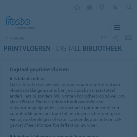
MENU
DEEL
Producten
PRINTVLOEREN
- DIGITALE
BIBLIOTHEEK
Digitaal geprinte vloeren
Iets totaal anders
Ook al beschikken we over een zeer ruim assortiment aan
vloerbedekkingen, soms ben je op zoek naar iets totaal
anders. Iets bijzonders. Wij printen haarscherp op zowel vinyl
als op Flotex. Digitaal printen biedt oneindig veel
ontwerpmogelijkheden, van abstracte patronen met een
complex kleurenspectrum tot een levensechte weergave
van bijvoorbeeld gras of water. Creëer diepte met een 3D-
gevoel of een trompe-l’oeileffect op uw vloer.
Bibliotheek/vloervisualiser met Printvloeren