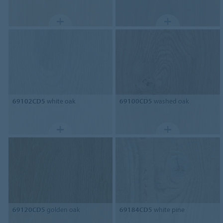
69102CD5
white oak
69100CD5
washed oak
69120CD5
golden oak
69184CD5
white pine