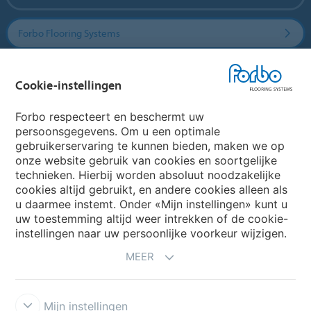
Forbo Flooring Systems
Forbo Movement Systems
Cookie-instellingen
Forbo respecteert en beschermt uw
persoonsgegevens. Om u een optimale
Website
gebruikerservaring te kunnen bieden, maken we op
onze website gebruik van cookies en soortgelijke
Kies uw land
technieken. Hierbij worden absoluut noodzakelijke
cookies altijd gebruikt, en andere cookies alleen als
u daarmee instemt. Onder «Mijn instellingen» kunt u
uw toestemming altijd weer intrekken of de cookie-
My Forbo
instellingen naar uw persoonlijke voorkeur wijzigen.
NIEUWSBRIEF
MEER
Mijn instellingen