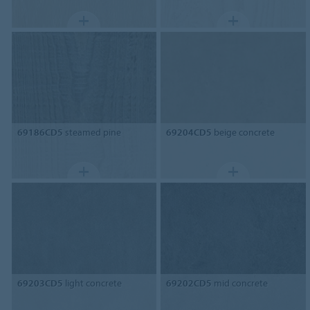
69186CD5
steamed pine
69204CD5
beige concrete
69203CD5
light concrete
69202CD5
mid concrete