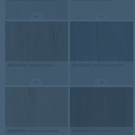
69330CD5
natural timber
69336CD5
anthracite timber
69206CD5
natural nutwood
69209CD5
dark nutwood