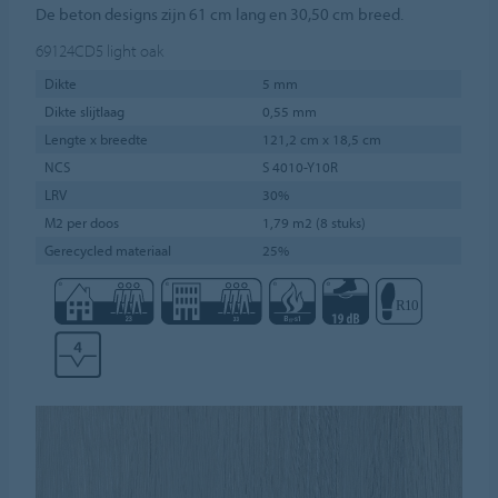
De beton designs zijn 61 cm lang en 30,50 cm breed.
69124CD5
light oak
Dikte
5 mm
Dikte slijtlaag
0,55 mm
Lengte x breedte
121,2 cm x 18,5 cm
NCS
S 4010-Y10R
LRV
30%
M2 per doos
1,79 m2 (8 stuks)
Gerecycled materiaal
25%