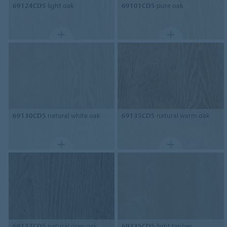
69124CD5
light oak
69101CD5
pure oak
69130CD5
natural white oak
69135CD5
natural warm oak
69137CD5
natural grey oak
69335CD5
light timber