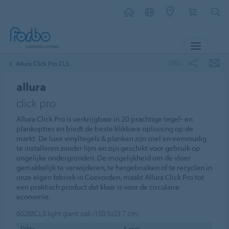
MENU
DEEL
Allura Click Pro CL5
allura
click pro
Allura Click Pro is verkrijgbaar in 20 prachtige tegel- en
plankopties en biedt de beste klikbare oplossing op de
markt. De luxe vinyltegels & planken zijn snel en eenvoudig
te installeren zonder lijm en zijn geschikt voor gebruik op
ongelijke ondergronden. De mogelijkheid om de vloer
gemakkelijk te verwijderen, te hergebruiken of te recyclen in
onze eigen fabriek in Coevorden, maakt Allura Click Pro tot
een praktisch product dat klaar is voor de circulaire
economie.
60288CL5
light giant oak (150.5x23.7 cm)
Dikte
5 mm