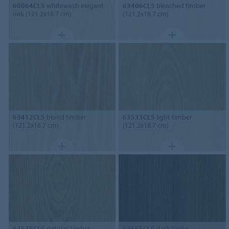
60064CL5
whitewash elegant
63406CL5
bleached timber
oak (121.2x18.7 cm)
(121.2x18.7 cm)
63412CL5
blond timber
63533CL5
light timber
(121.2x18.7 cm)
(121.2x18.7 cm)
63535CL5
natural timber
63655CL5
dark twine