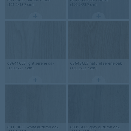
(121.2x18.7 cm)
(150.5x23.7 cm)
63641CL5
light serene oak
63643CL5
natural serene oak
(150.5x23.7 cm)
(150.5x23.7 cm)
60350CL5
white autumn oak
60356CL5
grey autumn oak