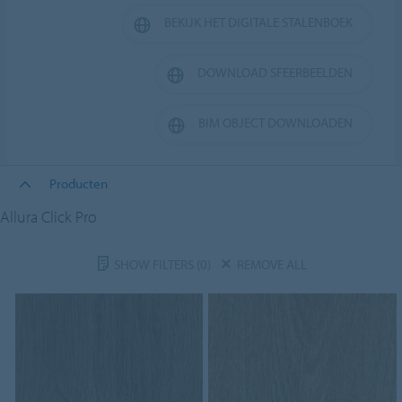
BEKIJK HET DIGITALE STALENBOEK
DOWNLOAD SFEERBEELDEN
BIM OBJECT DOWNLOADEN
Producten
Allura Click Pro
SHOW FILTERS
(0)
REMOVE ALL