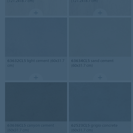
(121.2x18.7 cm)
(121.2x18.7 cm)
63632CL5
light cement (60x31.7
63634CL5
sand cement
cm)
(60x31.7 cm)
63636CL5
canyon cement
62523CL5
grigio concrete
(60x31.7 cm)
(60x31.7 cm)