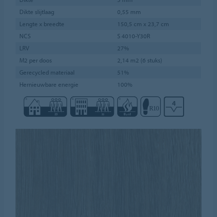
Dikte slijtlaag
0,55 mm
Lengte x breedte
150,5 cm x 23,7 cm
NCS
S 4010-Y30R
LRV
27%
M2 per doos
2,14 m2 (6 stuks)
Gerecycled materiaal
51%
Hernieuwbare energie
100%