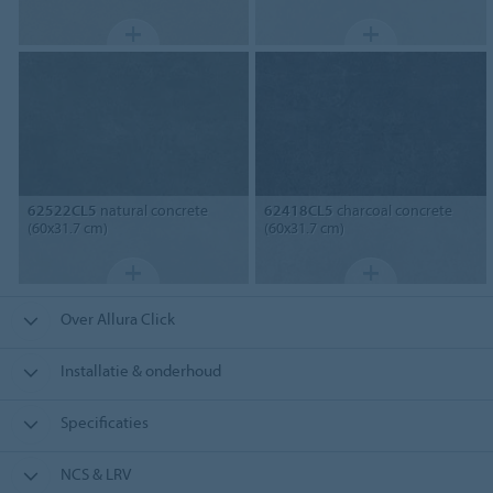
62522CL5
natural concrete
62418CL5
charcoal concrete
(60x31.7 cm)
(60x31.7 cm)
Over Allura Click
Installatie & onderhoud
Specificaties
NCS & LRV