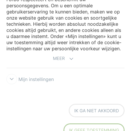
persoonsgegevens. Om u een optimale
Website
gebruikerservaring te kunnen bieden, maken we op
onze website gebruik van cookies en soortgelijke
Kies uw land
technieken. Hierbij worden absoluut noodzakelijke
cookies altijd gebruikt, en andere cookies alleen als
u daarmee instemt. Onder «Mijn instellingen» kunt u
uw toestemming altijd weer intrekken of de cookie-
My Forbo
instellingen naar uw persoonlijke voorkeur wijzigen.
NIEUWSBRIEF
MEER
Mijn instellingen
Voorwaarden
Privacyverklaring
Disclaimer
Cookies
Forbo
IK GA NIET AKKOORD
Integrity Line
Cookie-instellingen
IK GEEF TOESTEMMING