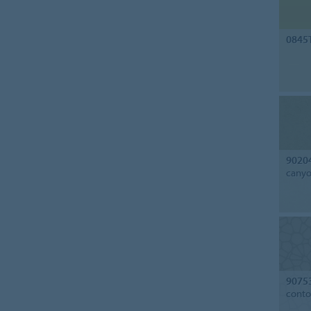
0845
9020
cany
9075
conto