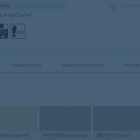
100%
VLOERVIS
6,24 kg CO₂e/m²
Geluidsreductie
Stalenboek & brochure
Install
T4315
eggshell
3811T4315
grey beige
3801T4315
pearl