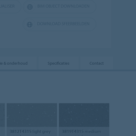
UALISER
BIM OBJECT DOWNLOADEN
DOWNLOAD SFEERBEELDEN
atie & onderhoud
Specificaties
Contact
3812T4315
light grey
3819T4315
medium