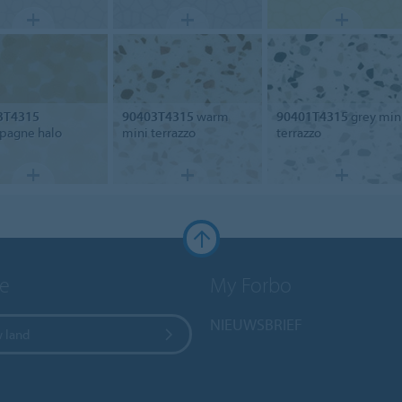
3T4315
90403T4315
warm
90401T4315
grey min
pagne halo
mini terrazzo
terrazzo
e
My Forbo
NIEUWSBRIEF
w land