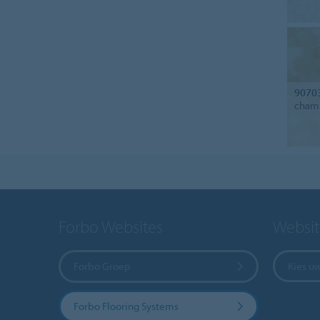
9070
cham
Forbo Websites
Websit
Forbo Groep
Kies u
Forbo Flooring Systems