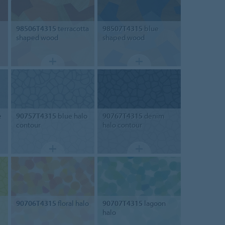
98506T4315
terracotta
98507T4315
blue
shaped wood
shaped wood
e
90757T4315
blue halo
90767T4315
denim
contour
halo contour
90706T4315
floral halo
90707T4315
lagoon
halo