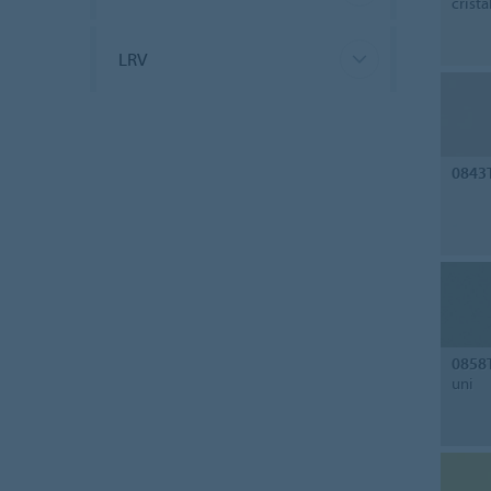
crista
LRV
0843
0858
uni