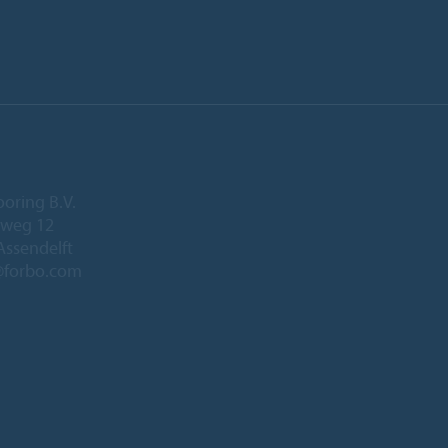
ooring B.V.
eweg 12
Assendelft
@forbo.com