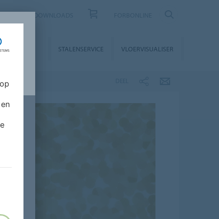
CONTACT
DOWNLOADS
FORBONLINE
STALLATIE &
STALENSERVICE
VLOERVISUALISER
NDERHOUD
DEEL
 op
 en
de