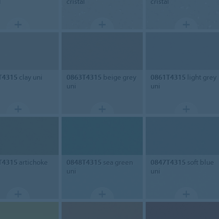
l
cristal
cristal
T4315
clay uni
0863T4315
beige grey
0861T4315
light grey
uni
uni
T4315
artichoke
0848T4315
sea green
0847T4315
soft blue
uni
uni