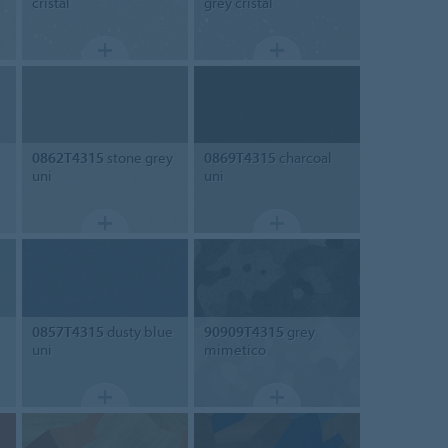
cristal
grey cristal
0862T4315
stone grey
0869T4315
charcoal
uni
uni
0857T4315
dusty blue
90909T4315
grey
uni
mimetico