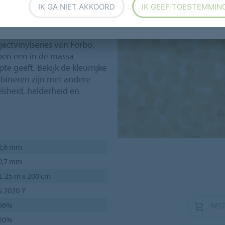
IK GA NIET AKKOORD
IK GEEF TOESTEMMIN
 assortiment uni en allover
oen aan de laatste
jectvinylseries van Forbo,
ben een in de massa
te geeft. Bekijk de kleurrijke
mbineren zijn met andere
lsheid, helderheid en
2,6 mm
0,7 mm
± 25 m x 200 cm
S 2020-Y
56%
BEST
20%