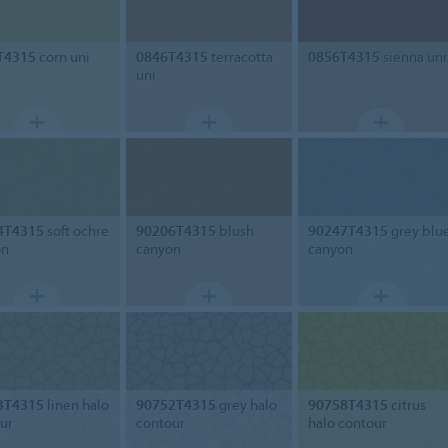
T4315
corn uni
0846T4315
terracotta
0856T4315
sienna uni
uni
4T4315
soft ochre
90206T4315
blush
90247T4315
grey blu
on
canyon
canyon
3T4315
linen halo
90752T4315
grey halo
90758T4315
citrus
ur
contour
halo contour