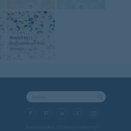
i
90400T4315
multicoloured mini
terrazzo
Voorwaarden
Privacyverklaring