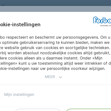
NETHERLANDS
FAQ
OVER ONS
WERKEN BIJ FORBO
INSPIRATIE &
IN
okie-instellingen
SEGMENTEN
DUURZAAMHEID
REFERENTIES
O
rbo respecteert en beschermt uw persoonsgegevens. Om u
5 dB akoestisch vinyl
Sarlon 15 dB Graphic & Colour
n optimale gebruikerservaring te kunnen bieden, maken we
e website gebruik van cookies en soortgelijke technieken.
rbij worden absoluut noodzakelijke cookies altijd gebruikt,
ere cookies alleen als u daarmee instemt. Onder «Mijn
tellingen» kunt u uw toestemming altijd weer intrekken of 
kie-instellingen naar uw persoonlijke voorkeur wijzigen.
our
MEER
eigenschappen en intensief
Mijn instellingen
kt
belasting
bij hoge prestaties