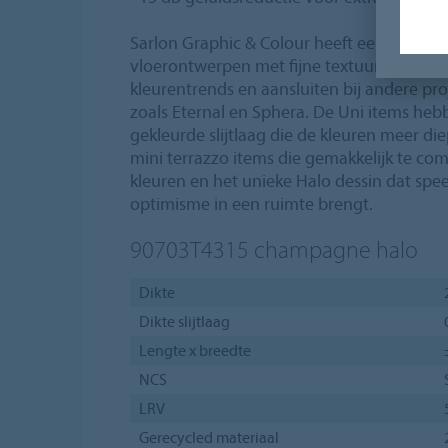
Sarlon Graphic & Colour heeft een kleurrijk
vloerontwerpen met fijne textuur die vold
kleurentrends en aansluiten bij andere pro
zoals Eternal en Sphera. De Uni items heb
gekleurde slijtlaag die de kleuren meer diep
mini terrazzo items die gemakkelijk te co
kleuren en het unieke Halo dessin dat spee
optimisme in een ruimte brengt.
90703T4315
champagne halo
Dikte
Dikte slijtlaag
Lengte x breedte
NCS
LRV
Gerecycled materiaal