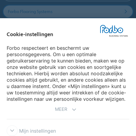
Forbo Flooring Systems
Forbo Movement Systems
Cookie-instellingen
Forbo respecteert en beschermt uw
persoonsgegevens. Om u een optimale
Website
gebruikerservaring te kunnen bieden, maken we op
onze website gebruik van cookies en soortgelijke
Kies uw land
technieken. Hierbij worden absoluut noodzakelijke
cookies altijd gebruikt, en andere cookies alleen als
u daarmee instemt. Onder «Mijn instellingen» kunt u
uw toestemming altijd weer intrekken of de cookie-
My Forbo
instellingen naar uw persoonlijke voorkeur wijzigen.
NIEUWSBRIEF
MEER
Mijn instellingen