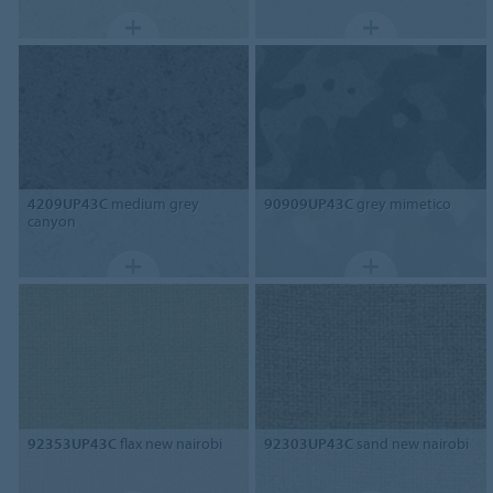
4209UP43C
medium grey
90909UP43C
grey mimetico
canyon
92353UP43C
flax new nairobi
92303UP43C
sand new nairobi