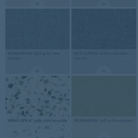
92302UP43C
light grey new
92312UP43C
anthracite new
nairobi
nairobi
90401UP43C
grey mini terrazzo
90204UP43C
soft ochre canyon