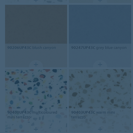
90206UP43C
blush canyon
90247UP43C
grey blue canyon
90400UP43C
multicoloured
90403UP43C
warm mini
mini terrazzo
terrazzo