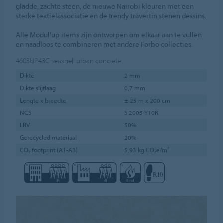
gladde, zachte steen, de nieuwe Nairobi kleuren met een
sterke textielassociatie en de trendy travertin stenen dessins.
Alle Modul'up items zijn ontworpen om elkaar aan te vullen
en naadloos te combineren met andere Forbo collecties.
4603UP43C
seashell urban concrete
Dikte
2 mm
Dikte slijtlaag
0,7 mm
Lengte x breedte
± 25 m x 200 cm
NCS
S 2005-Y10R
LRV
50%
Gerecycled materiaal
20%
CO₂ footprint (A1-A3)
5,93 kg CO₂e/m²