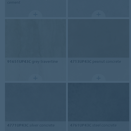
cement
91651UP43C
grey travertine
4713UP43C
peanut concrete
4771UP43C
silver concrete
4761UP43C
steel concrete