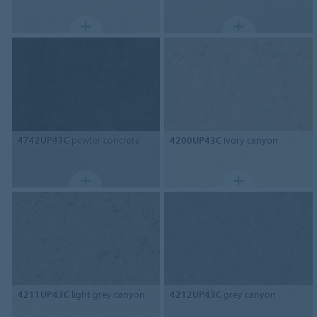
4742UP43C
pewter concrete
4200UP43C
ivory canyon
4211UP43C
light grey canyon
4212UP43C
grey canyon