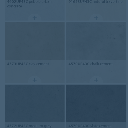
4602UP43C
pebble urban
91653UP43C
natural travertine
concrete
4573UP43C
clay cement
4570UP43C
chalk cement
4572UP43C
medium grey
4579UP43C
slate cement