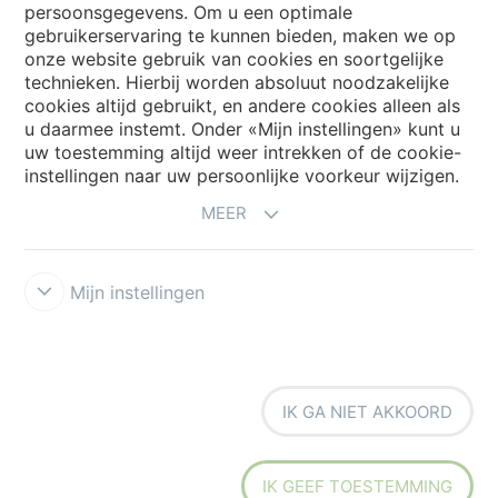
persoonsgegevens. Om u een optimale
Website
gebruikerservaring te kunnen bieden, maken we op
onze website gebruik van cookies en soortgelijke
Kies uw land
technieken. Hierbij worden absoluut noodzakelijke
cookies altijd gebruikt, en andere cookies alleen als
u daarmee instemt. Onder «Mijn instellingen» kunt u
uw toestemming altijd weer intrekken of de cookie-
My Forbo
instellingen naar uw persoonlijke voorkeur wijzigen.
NIEUWSBRIEF
MEER
Mijn instellingen
Voorwaarden
Privacyverklaring
Disclaimer
Cookies
Forbo
IK GA NIET AKKOORD
Integrity Line
Cookie-instellingen
IK GEEF TOESTEMMING