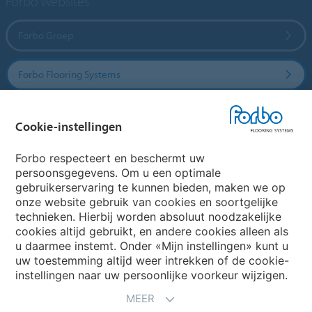
Forbo Websites
Forbo Groep
Forbo Flooring Systems
Forbo Movement Systems
Cookie-instellingen
Forbo respecteert en beschermt uw
persoonsgegevens. Om u een optimale
Website
gebruikerservaring te kunnen bieden, maken we op
onze website gebruik van cookies en soortgelijke
Kies uw land
technieken. Hierbij worden absoluut noodzakelijke
cookies altijd gebruikt, en andere cookies alleen als
u daarmee instemt. Onder «Mijn instellingen» kunt u
uw toestemming altijd weer intrekken of de cookie-
My Forbo
instellingen naar uw persoonlijke voorkeur wijzigen.
NIEUWSBRIEF
MEER