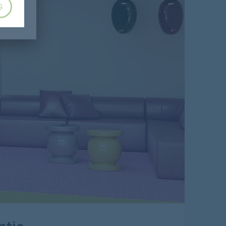
G
ntie