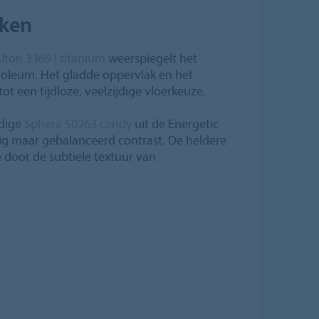
kken
on 3369 | titanium
weerspiegelt het
linoleum. Het gladde oppervlak en het
ot een tijdloze, veelzijdige vloerkeuze.
ndige
Sphera 50263 candy
uit de Energetic
tig maar gebalanceerd contrast. De heldere
te door de subtiele textuur van