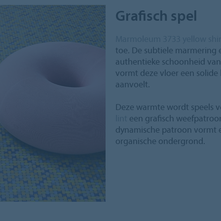
Grafisch spel
Marmoleum 3733 yellow sh
toe. De subtiele marmering
authentieke schoonheid van 
vormt deze vloer een solide b
aanvoelt.
Deze warmte wordt speels v
lint
een grafisch weefpatroon 
dynamische patroon vormt e
organische ondergrond.