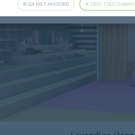
IK GA NIET AKKOORD
IK GEEF TOESTEMMIN
Levendige elega