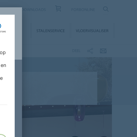
CONTACT
DOWNLOADS
FORBONLINE
STALLATIE &
STALENSERVICE
VLOERVISUALISER
NDERHOUD
DEEL
 op
 en
de