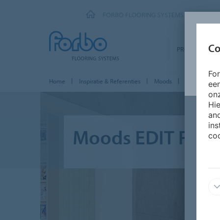
FORBO FLOORING SYSTEMS
Co
PRODUCTEN
Fo
Home
Inspiratie & Referenties
Moods
Moods EDIT
ee
onz
Hie
and
ins
Moods EDIT FOU
coo