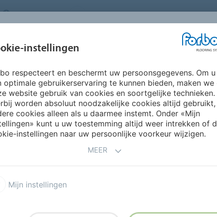
NETHERLANDS
FAQ
OVER ONS
WERKEN BIJ FORBO
INSPIRATIE &
IN
okie-instellingen
SEGMENTEN
DUURZAAMHEID
REFERENTIES
O
rbo respecteert en beschermt uw persoonsgegevens. Om u
 FOUR
n optimale gebruikerservaring te kunnen bieden, maken we
e website gebruik van cookies en soortgelijke technieken.
rbij worden absoluut noodzakelijke cookies altijd gebruikt,
ere cookies alleen als u daarmee instemt. Onder «Mijn
tellingen» kunt u uw toestemming altijd weer intrekken of 
R
kie-instellingen naar uw persoonlijke voorkeur wijzigen.
MEER
Mijn instellingen