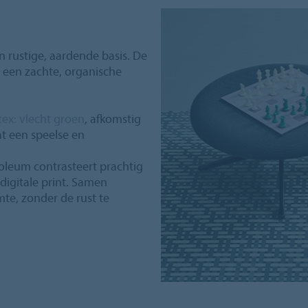
 rustige, aardende basis. De
t een zachte, organische
tex: vlecht groen
, afkomstig
at een speelse en
moleum contrasteert prachtig
 digitale print. Samen
te, zonder de rust te