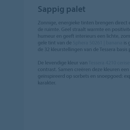
Sappig palet
Zonnige, energieke tinten brengen direct
de ruimte. Geel straalt warmte en positivite
humeur en geeft interieurs een lichte, zom
gele tint van de
Sphera 50261 | banana
is 
de 32 kleurstellingen van de Tessera basis p
De levendige kleur van
Tessera 4210 cerise
contrast. Samen creëren deze kleuren een fr
geïnspireerd op sorbets en snoepgoed: expre
karakter.