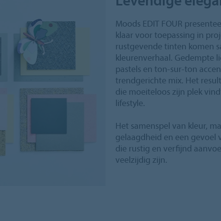
Moods EDIT FOUR presenteer
klaar voor toepassing in pr
rustgevende tinten komen s
kleurenverhaal. Gedempte li
pastels en ton‑sur‑ton acc
trendgerichte mix. Het result
die moeiteloos zijn plek vin
lifestyle.
Het samenspel van kleur, mat
gelaagdheid en een gevoel va
die rustig en verfijnd aanvoel
veelzijdig zijn.