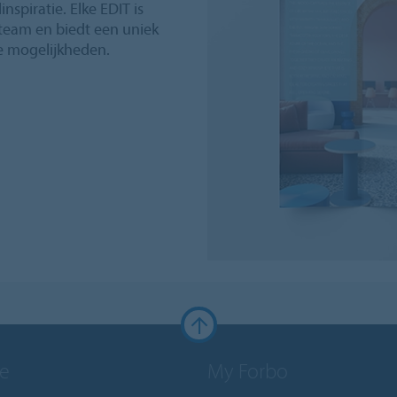
nspiratie. Elke EDIT is
team en biedt een uniek
e mogelijkheden.
e
My Forbo