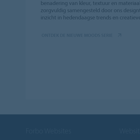
benadering van kleur, textuur en materiaali
zorgvuldig samengesteld door ons design
inzicht in hedendaagse trends en creatiev
ONTDEK DE NIEUWE MOODS SERIE
Forbo Websites
Websit