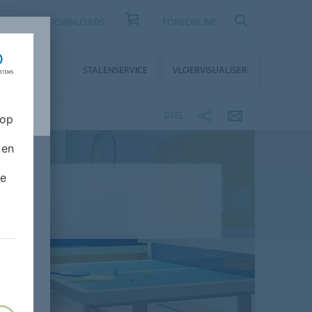
CONTACT
DOWNLOADS
FORBONLINE
STALLATIE &
STALENSERVICE
VLOERVISUALISER
NDERHOUD
DEEL
 op
 en
de