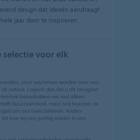
irerend design dat ideeën aandraagt
ele jaar door te inspireren.
 selectie voor elk
evinden, onze seizoenen worden voor een
 de natuur. Logisch dus dat u dit terugziet
 Hiermee benadrukken we niet alleen
etreft duurzaamheid, maar ook hoezeer de
dingen om ons heen beleven. Anders
 tot hoe wij ons prettig voelen in ons
e u een seizoensgebonden voorproefje