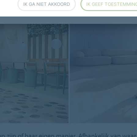
IK GA NIET AKKOORD
IK GEEF TOESTEMMIN
p zijn of haar eigen manier. Afhankelijk van wa