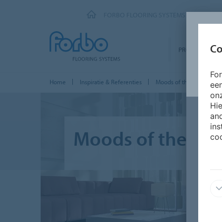
FORBO FLOORING SYSTEMS
Co
PRODUCTEN
Fo
Home
Inspiratie & Referenties
Moods of the Seasons
ee
onz
Hie
and
ins
Moods of the Se
coo