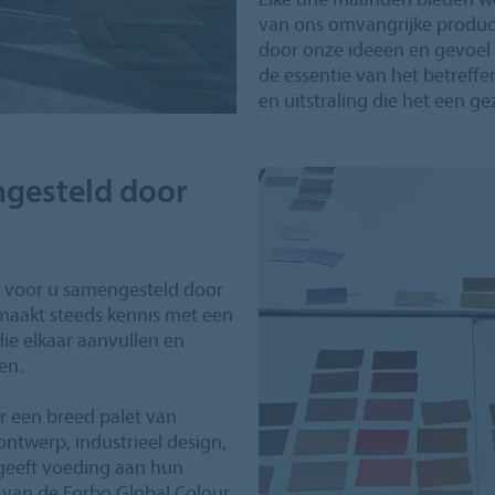
van ons omvangrijke produc
door onze ideeën en gevoel b
de essentie van het betreffe
en uitstraling die het een ge
ngesteld door
g voor u samengesteld door
 maakt steeds kennis met een
ie elkaar aanvullen en
en.
r een breed palet van
ntwerp, industrieel design,
 geeft voeding aan hun
 van de Forbo Global Colour