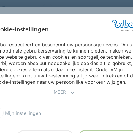
NETHERLANDS
FAQ
OVER ONS
WERKEN BIJ FORBO
INSPIRATIE &
IN
okie-instellingen
SEGMENTEN
DUURZAAMHEID
REFERENTIES
O
rbo respecteert en beschermt uw persoonsgegevens. Om u
n optimale gebruikerservaring te kunnen bieden, maken we
e website gebruik van cookies en soortgelijke technieken.
rbij worden absoluut noodzakelijke cookies altijd gebruikt,
ere cookies alleen als u daarmee instemt. Onder «Mijn
tellingen» kunt u uw toestemming altijd weer intrekken of 
asons
kie-instellingen naar uw persoonlijke voorkeur wijzigen.
MEER
Mijn instellingen