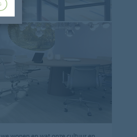
G
ar we wonen en wat onze cultuur en