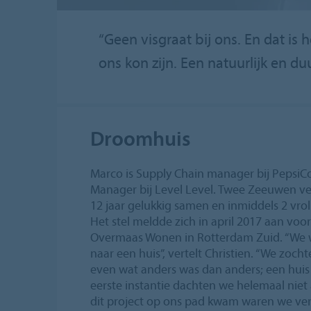
“Geen visgraat bij ons. En dat is
ons kon zijn. Een natuurlijk en 
Droomhuis
Marco is Supply Chain manager bij PepsiCo
Manager bij Level Level. Twee Zeeuwen ve
12 jaar gelukkig samen en inmiddels 2 vroli
Het stel meldde zich in april 2017 aan voo
Overmaas Wonen in Rotterdam Zuid. “We wa
naar een huis”, vertelt Christien. “We zoc
even wat anders was dan anders; een huis m
eerste instantie dachten we helemaal nie
dit project op ons pad kwam waren we ve