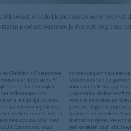
 heel bewust. Al redelijk snel waren we er over u
duurzaam product waarmee je dus ook nog eens een
 en Christien is Operationeel
op zoek gegaan naar een a
rhuisd naar Rotterdam. Al
rechtstreeks van de gemee
jke stadse dochters rijker.
voor eventuele struggles bi
r het zelfbouwproject
projectontwikkelaar heeft zek
ren al enige tijd op zoek
voor alle betrokken partijen
hten naar een woning die net
geweest. Stijgende prijzen, 
et karakter en veel licht. In
en onvoorziene zaken. Maar 
t aan nieuwbouw. Maar toen
allemaal vergeten. We wonen
rkocht. Samen met onze
met karakter
, veel licht, h