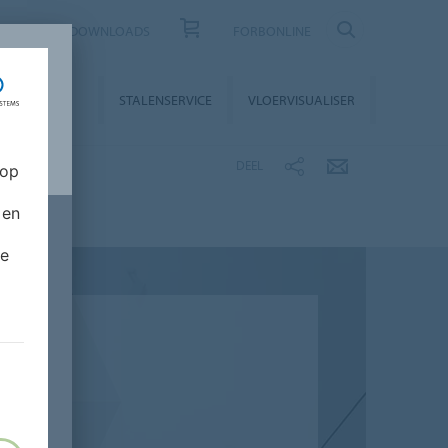
CONTACT
DOWNLOADS
FORBONLINE
STALLATIE &
STALENSERVICE
VLOERVISUALISER
NDERHOUD
DEEL
 op
 en
de