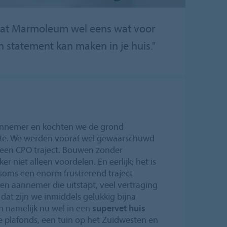
it dat Marmoleum wel eens wat voor
 statement kan maken in je huis."
annemer en kochten we de grond
nte. We werden vooraf wel gewaarschuwd
j een CPO traject. Bouwen zonder
er niet alleen voordelen. En eerlijk; het is
 soms een enorm frustrerend traject
een aannemer die uitstapt, veel vertraging
dat zijn we inmiddels gelukkig bijna
 namelijk nu wel in een
supervet huis
oge plafonds, een tuin op het Zuidwesten en