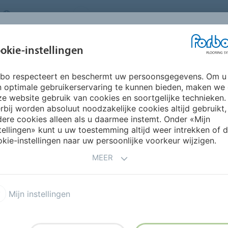
NETHERLANDS
FAQ
OVER ONS
WERKEN BIJ FORBO
INSPIRATIE &
IN
okie-instellingen
SEGMENTEN
DUURZAAMHEID
REFERENTIES
O
rbo respecteert en beschermt uw persoonsgegevens. Om u
vet huis en nog duurzaam ook
n optimale gebruikerservaring te kunnen bieden, maken we
LIKVANGER
e website gebruik van cookies en soortgelijke technieken.
rbij worden absoluut noodzakelijke cookies altijd gebruikt,
ere cookies alleen als u daarmee instemt. Onder «Mijn
tellingen» kunt u uw toestemming altijd weer intrekken of 
kie-instellingen naar uw persoonlijke voorkeur wijzigen.
MEER
n nog duurzaam ook
Mijn instellingen
n 2 dochters in een prachtig duurzaam huis in
tes, een opvallende Marmoleum vloer, lichte tinten
jlvol met een personal touch.