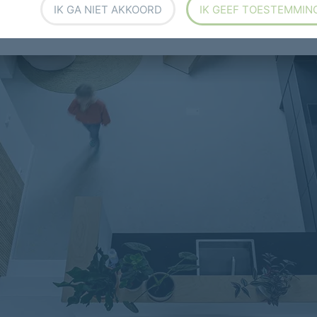
IK GA NIET AKKOORD
IK GEEF TOESTEMMIN