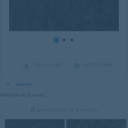
CAD LEJUPLĀDE
FLOORPLANNER
Materiāli
Marmoleum Acoustic
SHOW FILTERS
(0)
REMOVE ALL