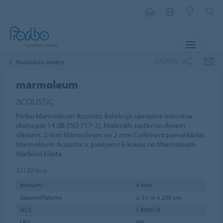
IZVĒL
DALĪTIES
Akustiskais linolejs
marmoleum
acoustic
Forbo Marmoleum Acoustic kolekcija samazina trieciena
skaņu par 14 dB (ISO 717-2). Materiāls sastāv no diviem
slāņiem: 2 mm Marmoleum un 2 mm Corkment pamatkārtas.
Marmoleum Acoustic ir pieejams 6 krāsās no Marmoleum
Marbled klāsta.
33139
lava
biezums
4 mm
GarumsPlatums
≤ 33 m x 200 cm
NCS
S 8000-N
LRV
9%