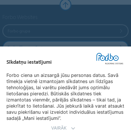
Forbo Websites
Forbo grupa
Forbo Flooring Systems
Sīkdatņu iestatījumi
Forbo Movement Systems
Forbo ciena un aizsargā jūsu personas datus. Savā
tīmekļa vietnē izmantojam sīkdatnes un līdzīgas
tehnoloģijas, lai varētu piedāvāt jums optimālu
Valstu mājas lapas
lietošanas pieredzi. Būtiskās sīkdatnes tiek
izmantotas vienmēr, pārējās sīkdatnes – tikai tad, ja
Izvēlēties valsti
piekrītat to lietošanai. Jūs jebkurā laikā varat atsaukt
savu piekrišanu vai izveidot individuālus iestatījumus
sadaļā „Mani iestatījumi”.
VAIRĀK