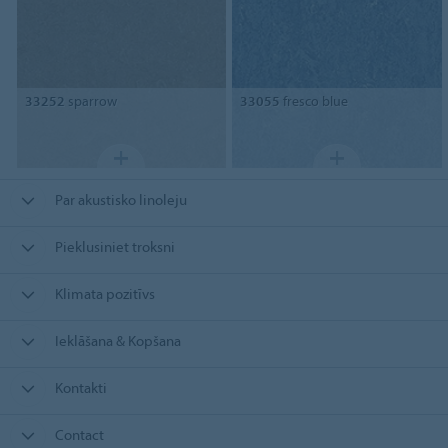
33252
sparrow
33055
fresco blue
Par akustisko linoleju
Pieklusiniet troksni
Klimata pozitīvs
Ieklāšana & Kopšana
Kontakti
Contact