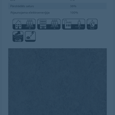
Pārstrādāts saturs
36%
Atjaunojama elektroenerģija
100%