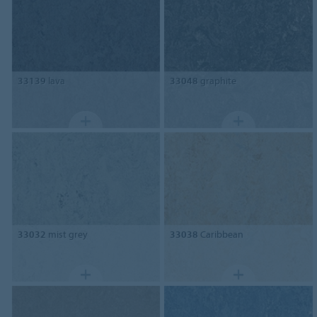
33139
lava
33048
graphite
33032
mist grey
33038
Caribbean