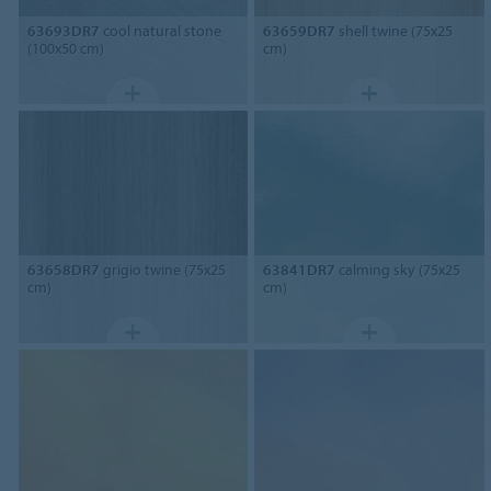
63693DR7
cool natural stone
63659DR7
shell twine (75x25
(100x50 cm)
cm)
63658DR7
grigio twine (75x25
63841DR7
calming sky (75x25
cm)
cm)