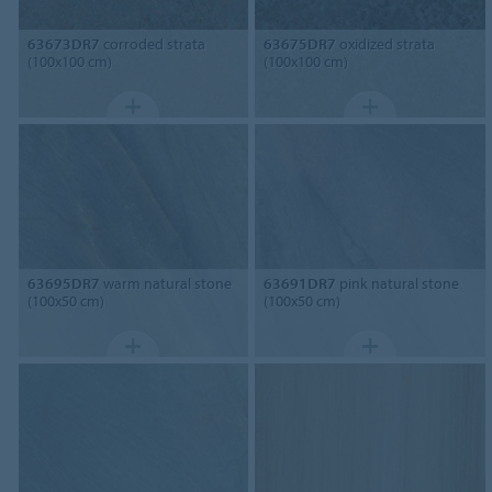
63673DR7
corroded strata
63675DR7
oxidized strata
(100x100 cm)
(100x100 cm)
63695DR7
warm natural stone
63691DR7
pink natural stone
(100x50 cm)
(100x50 cm)