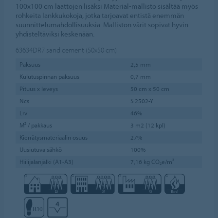
100x100 cm laattojen lisäksi Material-mallisto sisältää myös
rohkeita lankkukokoja, jotka tarjoavat entistä enemmän
suunnittelumahdollisuuksia. Malliston värit sopivat hyvin
yhdisteltäviksi keskenään.
63634DR7
sand cement (50x50 cm)
Paksuus
2,5 mm
Kulutuspinnan paksuus
0,7 mm
Pituus x leveys
50 cm x 50 cm
Ncs
S 2502-Y
Lrv
46%
M² / pakkaus
3 m2 (12 kpl)
Kierrätysmateriaalin osuus
27%
Uusiutuva sähkö
100%
Hiilijalanjälki (A1-A3)
7,16 kg CO₂e/m²