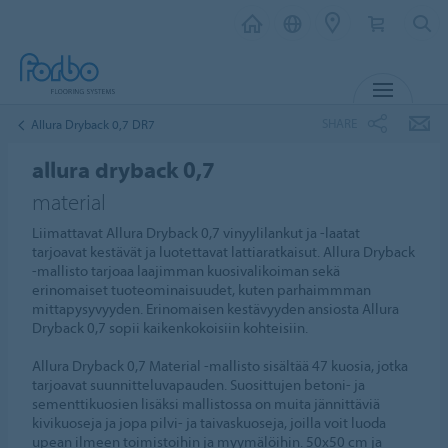
MENU
SHARE
Allura Dryback 0,7 DR7
allura dryback 0,7
material
Liimattavat Allura Dryback 0,7 vinyylilankut ja -laatat
tarjoavat kestävät ja luotettavat lattiaratkaisut. Allura Dryback
-mallisto tarjoaa laajimman kuosivalikoiman sekä
erinomaiset tuoteominaisuudet, kuten parhaimmman
mittapysyvyyden. Erinomaisen kestävyyden ansiosta Allura
Dryback 0,7 sopii kaikenkokoisiin kohteisiin.
Allura Dryback 0,7 Material -mallisto sisältää 47 kuosia, jotka
tarjoavat suunnitteluvapauden. Suosittujen betoni- ja
sementtikuosien lisäksi mallistossa on muita jännittäviä
kivikuoseja ja jopa pilvi- ja taivaskuoseja, joilla voit luoda
upean ilmeen toimistoihin ja myymälöihin. 50x50 cm ja