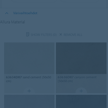
Värivaihtoehdot
Allura Material
SHOW FILTERS
(0)
REMOVE ALL
63634DR7
sand cement (50x50
63636DR7
canyon cement
cm)
(50x50 cm)