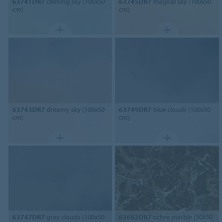
63741DR7
calming sky (100x50
63745DR7
magical sky (100x50
cm)
cm)
63743DR7
dreamy sky (100x50
63749DR7
blue clouds (100x50
cm)
cm)
63747DR7
grey clouds (100x50
63682DR7
ochre marble (50x50