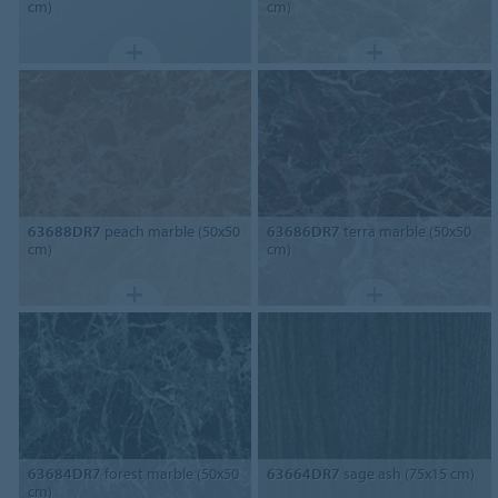
cm)
cm)
63688DR7
peach marble (50x50
63686DR7
terra marble (50x50
cm)
cm)
63684DR7
forest marble (50x50
63664DR7
sage ash (75x15 cm)
cm)