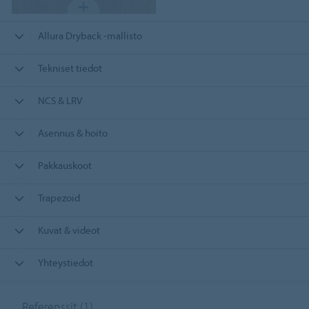
Allura Dryback -mallisto
Tekniset tiedot
NCS & LRV
Asennus & hoito
Pakkauskoot
Trapezoid
Kuvat & videot
Yhteystiedot
Referenssit
(1)