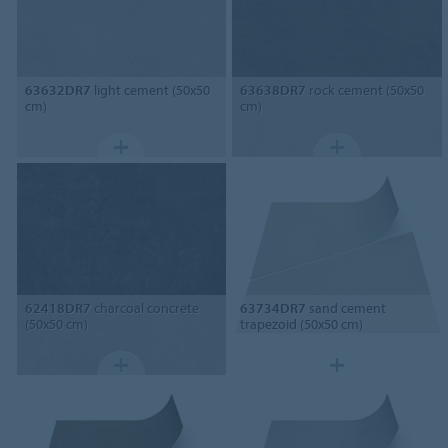
63632DR7
light cement (50x50
63638DR7
rock cement (50x50
cm)
cm)
62418DR7
charcoal concrete
63734DR7
sand cement
(50x50 cm)
trapezoid (50x50 cm)