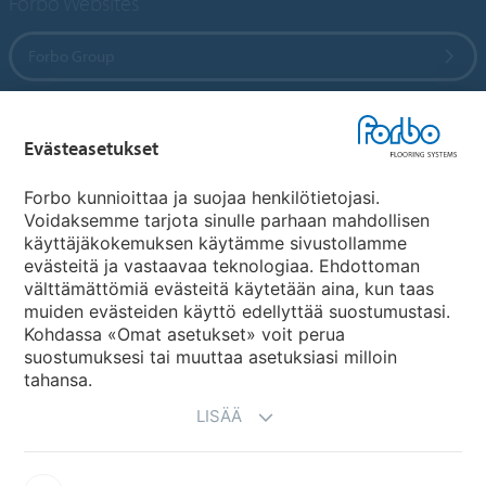
Forbo Websites
Forbo Group
Forbo Flooring Systems
Evästeasetukset
Forbo Movement Systems
Forbo kunnioittaa ja suojaa henkilötietojasi.
Voidaksemme tarjota sinulle parhaan mahdollisen
käyttäjäkokemuksen käytämme sivustollamme
evästeitä ja vastaavaa teknologiaa. Ehdottoman
Maakohtaiset sivut
välttämättömiä evästeitä käytetään aina, kun taas
muiden evästeiden käyttö edellyttää suostumustasi.
Valitse maa
Kohdassa «Omat asetukset» voit perua
suostumuksesi tai muuttaa asetuksiasi milloin
tahansa.
LISÄÄ