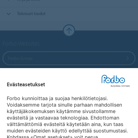
Tekniset tiedot
Forbo Websites
Forbo Group
Forbo Flooring Systems
Evästeasetukset
Forbo Movement Systems
Forbo kunnioittaa ja suojaa henkilötietojasi.
Voidaksemme tarjota sinulle parhaan mahdollisen
käyttäjäkokemuksen käytämme sivustollamme
evästeitä ja vastaavaa teknologiaa. Ehdottoman
Maakohtaiset sivut
välttämättömiä evästeitä käytetään aina, kun taas
muiden evästeiden käyttö edellyttää suostumustasi.
Valitse maa
Kohdassa «Omat asetukset» voit perua