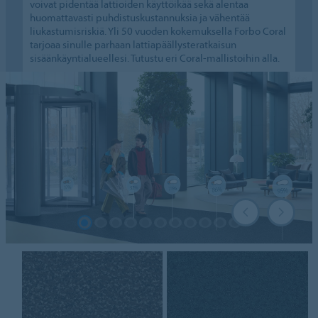
voivat pidentää lattioiden käyttöikää sekä alentaa
huomattavasti puhdistuskustannuksia ja vähentää
liukastumisriskiä. Yli 50 vuoden kokemuksella Forbo Coral
tarjoaa sinulle parhaan lattiapäällysteratkaisun
sisäänkäyntialueellesi. Tutustu eri Coral-mallistoihin alla.