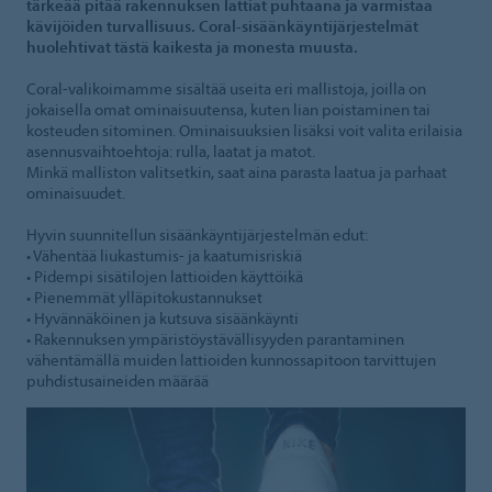
tärkeää pitää rakennuksen lattiat puhtaana ja varmistaa
kävijöiden turvallisuus. Coral-sisäänkäyntijärjestelmät
huolehtivat tästä kaikesta ja monesta muusta.
Coral-valikoimamme sisältää useita eri mallistoja, joilla on
jokaisella omat ominaisuutensa, kuten lian poistaminen tai
kosteuden sitominen. Ominaisuuksien lisäksi voit valita erilaisia
asennusvaihtoehtoja: rulla, laatat ja matot.
Minkä malliston valitsetkin, saat aina parasta laatua ja parhaat
ominaisuudet.
Hyvin suunnitellun sisäänkäyntijärjestelmän edut:
• Vähentää liukastumis- ja kaatumisriskiä
• Pidempi sisätilojen lattioiden käyttöikä
• Pienemmät ylläpitokustannukset
• Hyvännäköinen ja kutsuva sisäänkäynti
• Rakennuksen ympäristöystävällisyyden parantaminen
vähentämällä muiden lattioiden kunnossapitoon tarvittujen
puhdistusaineiden määrää