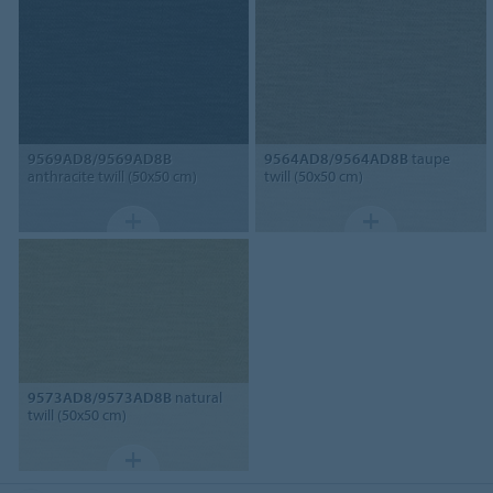
9569AD8/9569AD8B
9564AD8/9564AD8B
taupe
anthracite twill (50x50 cm)
twill (50x50 cm)
9573AD8/9573AD8B
natural
twill (50x50 cm)