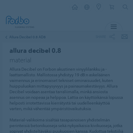
MENU
SHARE
Allura Decibel 0.8 AD8
allura decibel 0.8
material
Allura Decibel on Forbon akustinen vinyylilankku ja -
laattamallisto. Mallistossa yhdistyy 19 dB:n askeläänen
vaimennus ja erinomaiset tekniset ominaisuudet, kuten
huippuluokan mittapysyvyys ja painaumakestävyys. Allura
Decibel voidaan asentaa tarraliimalla, minkä ansiosta
asennus on nopeaa ja helppoa. Lattia on käyttöikänsä lopussa
helposti irrotettavissa kierrätystä tai uudelleenkäyttöä
varten, mikä vähentää ympäristövaikutuksia.
Material-valikoima sisältää tasapainoisen yhdistelmän
perinteisiä betonikuoseja sekä nykyaikaisia kivikuoseja, jotka
sopivat yhdisteltäväksi puukuosien kanssa. Kudottua tekstiiliä