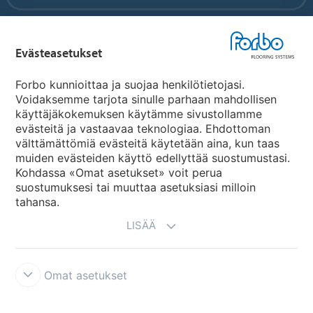
Forbo Flooring Systems
Evästeasetukset
Forbo Movement Systems
Forbo kunnioittaa ja suojaa henkilötietojasi.
Voidaksemme tarjota sinulle parhaan mahdollisen
käyttäjäkokemuksen käytämme sivustollamme
evästeitä ja vastaavaa teknologiaa. Ehdottoman
Maakohtaiset sivut
välttämättömiä evästeitä käytetään aina, kun taas
muiden evästeiden käyttö edellyttää suostumustasi.
Valitse maa
Kohdassa «Omat asetukset» voit perua
suostumuksesi tai muuttaa asetuksiasi milloin
tahansa.
LISÄÄ
Omat asetukset
Käyttöehdot ja vastuunrajoitukset
Tietosuojaseloste
Evästeet