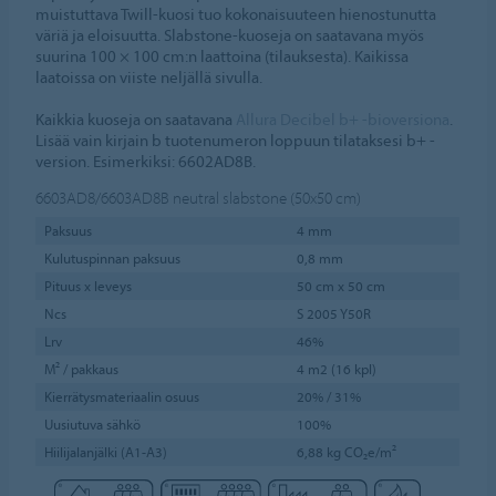
muistuttava Twill-kuosi tuo kokonaisuuteen hienostunutta
väriä ja eloisuutta. Slabstone-kuoseja on saatavana myös
suurina 100 × 100 cm:n laattoina (tilauksesta). Kaikissa
laatoissa on viiste neljällä sivulla.
Kaikkia kuoseja on saatavana
Allura Decibel b+ -bioversiona
.
Lisää vain kirjain b tuotenumeron loppuun tilataksesi b+ -
version. Esimerkiksi: 6602AD8B.
6603AD8/6603AD8B
neutral slabstone (50x50 cm)
Paksuus
4 mm
Kulutuspinnan paksuus
0,8 mm
Pituus x leveys
50 cm x 50 cm
Ncs
S 2005 Y50R
Lrv
46%
M² / pakkaus
4 m2 (16 kpl)
Kierrätysmateriaalin osuus
20% / 31%
Uusiutuva sähkö
100%
Hiilijalanjälki (A1-A3)
6,88 kg CO₂e/m²