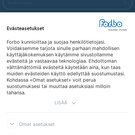
Forbo Group
Forbo Flooring Systems
Evästeasetukset
Forbo Movement Systems
Forbo kunnioittaa ja suojaa henkilötietojasi.
Voidaksemme tarjota sinulle parhaan mahdollisen
käyttäjäkokemuksen käytämme sivustollamme
evästeitä ja vastaavaa teknologiaa. Ehdottoman
Maakohtaiset sivut
välttämättömiä evästeitä käytetään aina, kun taas
muiden evästeiden käyttö edellyttää suostumustasi.
Valitse maa
Kohdassa «Omat asetukset» voit perua
suostumuksesi tai muuttaa asetuksiasi milloin
tahansa.
LISÄÄ
Omat asetukset