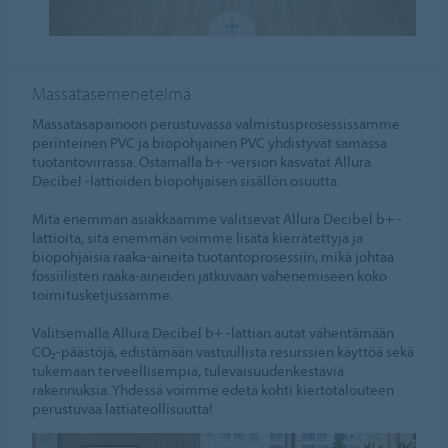
Massatasemenetelmä
Massatasapainoon perustuvassa valmistusprosessissamme
perinteinen PVC ja biopohjainen PVC yhdistyvät samassa
tuotantovirrassa. Ostamalla b+ -version kasvatat Allura
Decibel -lattioiden biopohjaisen sisällön osuutta.
Mitä enemmän asiakkaamme valitsevat Allura Decibel b+ -
lattioita, sitä enemmän voimme lisätä kierrätettyjä ja
biopohjaisia raaka-aineita tuotantoprosessiin, mikä johtaa
fossiilisten raaka-aineiden jatkuvaan vähenemiseen koko
toimitusketjussamme.
Valitsemalla Allura Decibel b+ -lattian autat vähentämään
CO₂-päästöjä, edistämään vastuullista resurssien käyttöä sekä
tukemaan terveellisempiä, tulevaisuudenkestäviä
rakennuksia. Yhdessä voimme edetä kohti kiertotalouteen
perustuvaa lattiateollisuutta!