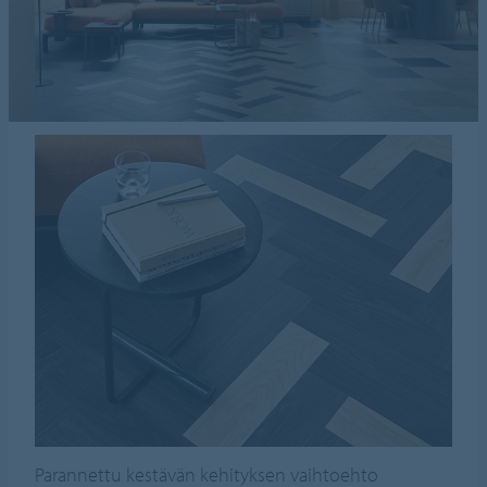
Parannettu kestävän kehityksen vaihtoehto