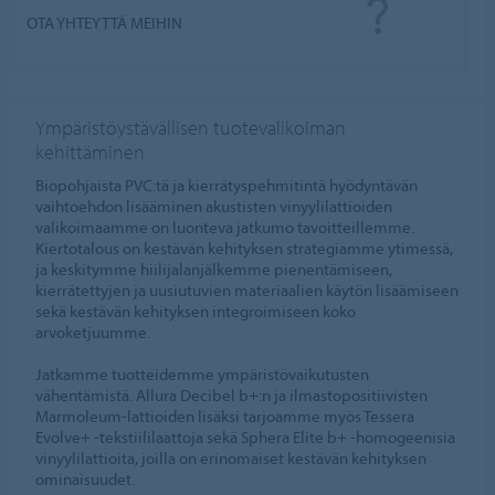
OTA YHTEYTTÄ MEIHIN
Ympäristöystävällisen tuotevalikoiman
kehittäminen
Bio­pohjaista PVC:tä ja kierrätyspehmitintä hyödyntävän
vaihtoehdon lisääminen akustisten vinyylilattioiden
valikoimaamme on luonteva jatkumo tavoitteillemme.
Kiertotalous on kestävän kehityksen strategiamme ytimessä,
ja keskitymme hiilijalanjälkemme pienentämiseen,
kierrätettyjen ja uusiutuvien materiaalien käytön lisäämiseen
sekä kestävän kehityksen integroimiseen koko
arvoketjuumme.
Jatkamme tuotteidemme ympäristövaikutusten
vähentämistä. Allura Decibel b+:n ja ilmastopositiivisten
Marmoleum-lattioiden lisäksi tarjoamme myös Tessera
Evolve+ -tekstiililaattoja sekä Sphera Elite b+ -homogeenisia
vinyylilattioita, joilla on erinomaiset kestävän kehityksen
ominaisuudet.