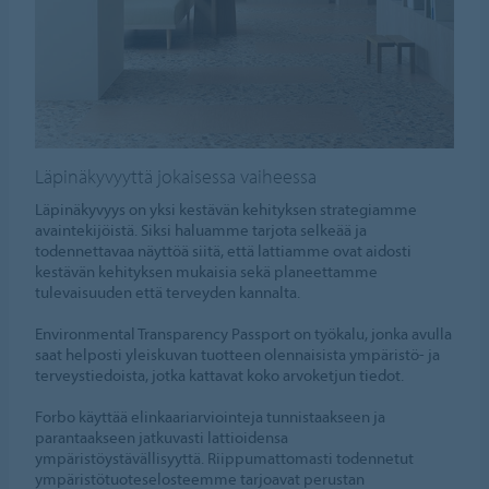
Läpinäkyvyyttä jokaisessa vaiheessa
Läpinäkyvyys on yksi kestävän kehityksen strategiamme
avaintekijöistä. Siksi haluamme tarjota selkeää ja
todennettavaa näyttöä siitä, että lattiamme ovat aidosti
kestävän kehityksen mukaisia sekä planeettamme
tulevaisuuden että terveyden kannalta.
Environmental Transparency Passport on työkalu, jonka avulla
saat helposti yleiskuvan tuotteen olennaisista ympäristö- ja
terveystiedoista, jotka kattavat koko arvoketjun tiedot.
Forbo käyttää elinkaariarviointeja tunnistaakseen ja
parantaakseen jatkuvasti lattioidensa
ympäristöystävällisyyttä. Riippumattomasti todennetut
ympäristötuoteselosteemme tarjoavat perustan