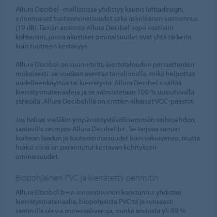
Allura Decibel -mallistossa yhdistyy kaunis lattiadesign,
erinomaiset tuoteominaisuudet sekä askeläänen vaimennus
(19 dB). Tämän ansiosta Allura Decibel sopii vaativiin
kohteisiin, joissa akustiset ominaisuudet ovat yhtä tärkeitä
kuin tuotteen kestävyys.
Allura Decibel on suunniteltu kiertotalouden periaatteiden
mukaisesti: se voidaan asentaa tarraliimalla, mikä helpottaa
uudelleenkäyttöä tai kierrätystä. Allura Decibel sisältää
kierrätysmateriaaleja ja se valmistetaan 100 % uusiutuvalla
sähköllä. Allura Decibelillä on erittäin alhaiset VOC-päästöt.
Jos haluat vieläkin ympäristöystävällisemmän vaihtoehdon,
saatavilla on myös Allura Decibel b+. Se tarjoaa saman
korkean laadun ja tuoteominaisuudet kuin vakioversio, mutta
lisäksi siinä on parannetut kestävän kehityksen
ominaisuudet.
Biopohjainen PVC ja kierrätetty pehmitin
Allura Decibel b+:n innovatiivinen koostumus yhdistää
kierrätysmateriaalia, biopohjaista PVC:tä ja runsaasti
saatavilla olevia mineraalivaroja, minkä ansiosta yli 80 %