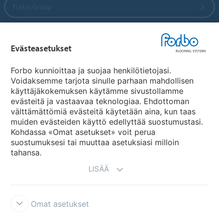
Forbo Group
Forbo Flooring Systems
Evästeasetukset
Forbo Movement Systems
Forbo kunnioittaa ja suojaa henkilötietojasi.
Voidaksemme tarjota sinulle parhaan mahdollisen
käyttäjäkokemuksen käytämme sivustollamme
evästeitä ja vastaavaa teknologiaa. Ehdottoman
Maakohtaiset sivut
välttämättömiä evästeitä käytetään aina, kun taas
muiden evästeiden käyttö edellyttää suostumustasi.
Valitse maa
Kohdassa «Omat asetukset» voit perua
suostumuksesi tai muuttaa asetuksiasi milloin
tahansa.
LISÄÄ
Omat asetukset