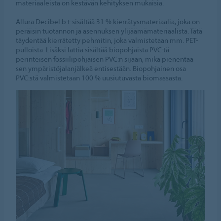
materiaaleista on kestävän kehityksen mukaisia.
Allura Decibel b+ sisältää 31 % kierrätysmateriaalia, joka on
peräisin tuotannon ja asennuksen ylijäämämateriaalista. Tätä
täydentää kierrätetty pehmitin, joka valmistetaan mm. PET-
pulloista. Lisäksi lattia sisältää biopohjaista PVC:tä
perinteisen fossiilipohjaisen PVC:n sijaan, mikä pienentää
sen ympäristöjalanjälkeä entisestään. Biopohjainen osa
PVC:stä valmistetaan 100 % uusiutuvasta biomassasta.