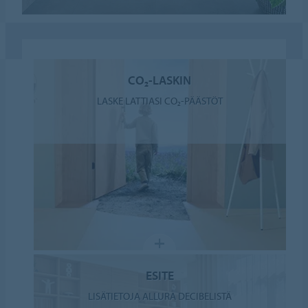
CO₂-LASKIN
LASKE LATTIASI CO₂-PÄÄSTÖT
ESITE
LISÄTIETOJA ALLURA DECIBELISTÄ