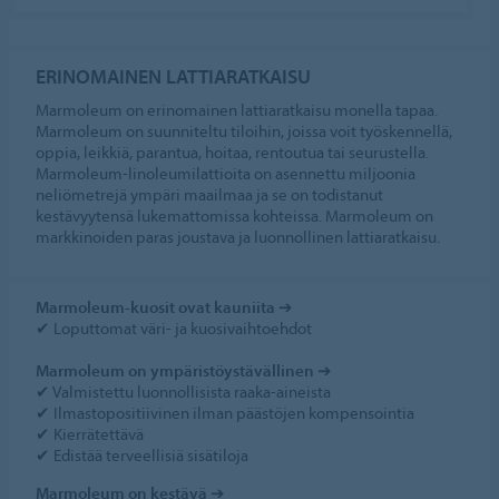
ERINOMAINEN LATTIARATKAISU
Marmoleum on erinomainen lattiaratkaisu monella tapaa.
Marmoleum on suunniteltu tiloihin, joissa voit työskennellä,
oppia, leikkiä, parantua, hoitaa, rentoutua tai seurustella.
Marmoleum-linoleumilattioita on asennettu miljoonia
neliömetrejä ympäri maailmaa ja se on todistanut
kestävyytensä lukemattomissa kohteissa. Marmoleum on
markkinoiden paras joustava ja luonnollinen lattiaratkaisu.
Marmoleum-kuosit ovat kauniita ➔
✔ Loputtomat väri- ja kuosivaihtoehdot
Marmoleum on ympäristöystävällinen ➔
✔ Valmistettu luonnollisista raaka-aineista
✔ Ilmastopositiivinen ilman päästöjen kompensointia
✔ Kierrätettävä
✔ Edistää terveellisiä sisätiloja
Marmoleum on kestävä
➔