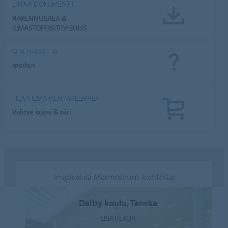
LATAA DOKUMENTTI
RAKENNUSALA &
ILMASTOPOSITIIVISUUS
OTA YHTEYTTÄ
meihin
TILAA ILMAINEN MALLIPALA
Valitse kuosi & väri
Inspiroivia Marmoleum-kohteita:
Dalby koulu, Tanska
LISÄTIETOA