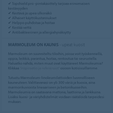
✔ Topshield pro -pintakäsittely tarjoaa erinomaisen
kestävyyden
✔ Kestävä ja upea ulkonäkö
✔ Alhaiset käyttökustannukset
✔ Helppo puhdistaa ja hoitaa
✔ Kestää vettä
✔ Antibakteerinen ja allergiahyväksytty
MARMOLEUM ON KAUNIS
- upeat kuosit
Marmoleum on suunniteltu tiloihin, joissa voit työskennellä,
oppia, leikkiä, parantua, hoitaa, rentoutua tai seurustella.
Haluatko nähdä, miten muut ovat käyttäneet Marmoleumia?
Klikkaa
'Inspiraatio ja referenssit'
osioon kotisivuillamme.
Tutustu Marmoleum-linoleumilattioiden luonnolliseen
kauneuteen. Valittavanasi on yli 300 väriä ja kuosia, aina
marmorikuvioista lineaariseen ja betonikuoseihin.
Marmoleumia on saatavana mattona, laattoina ja lankkuina.
Lisäksi kuosi- ja väriyhdistelmät voidaan räätälöidä tarpeidesi
mukaan.