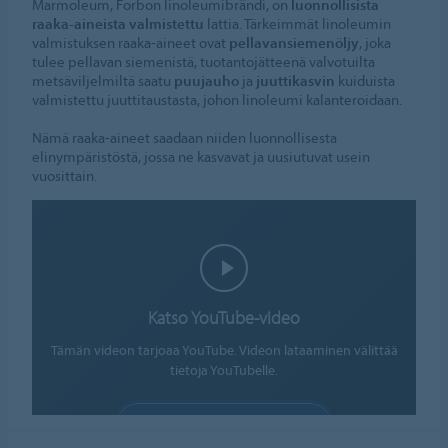
Marmoleum, Forbon linoleumibrändi, on
luonnollisista
raaka-aineista valmistettu
lattia. Tärkeimmät linoleumin
valmistuksen raaka-aineet ovat
pellavansiemenöljy
, joka
tulee pellavan siemenistä, tuotantojätteenä valvotuilta
metsäviljelmiltä saatu
puujauho
ja
juuttikasvin
kuiduista
valmistettu juuttitaustasta, johon linoleumi kalanteroidaan.
Nämä raaka-aineet saadaan niiden luonnollisesta
elinympäristöstä, jossa ne kasvavat ja uusiutuvat usein
vuosittain.
Katso YouTube-video
Tämän videon tarjoaa YouTube. Videon lataaminen välittää
tietoja YouTubelle.
SALLI EVÄSTEET