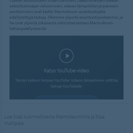
Oikean seossuhteen määrittäminen, raaka-aineiden oikean
sekoittumisajan valvominen, oikean lämpötilan ja paineen
asettaminen ovat kaikki Marmoleum-asiantuntijalta
edellytettyjä taitoja. Olemme ylpeitä asiantuntijoistamme, ja
he ovat ylpeitä jokaisesta valmistamastaan Marmoleum-
lattianpäällysteestä.
Katso YouTube-video
Tämän videon tarjoaa YouTube. Videon lataaminen välittää
tietoja YouTubelle.
SALLI EVÄSTEET
Evästeasetukset
Lue lisää luonnollisesta Marmoleumista ja tilaa
mallipala