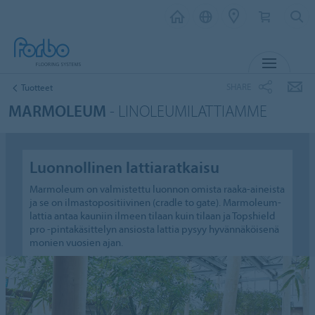
MENU
SHARE
Tuotteet
MARMOLEUM
- LINOLEUMILATTIAMME
Luonnollinen lattiaratkaisu
Marmoleum on valmistettu luonnon omista raaka-aineista
ja se on ilmastopositiivinen (cradle to gate). Marmoleum-
lattia antaa kauniin ilmeen tilaan kuin tilaan ja Topshield
pro -pintakäsittelyn ansiosta lattia pysyy hyvännäköisenä
monien vuosien ajan.