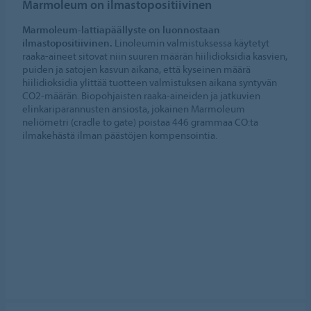
Marmoleum on ilmastopositiivinen
Evästeasetukset
Marmoleum-lattiapäällyste on luonnostaan
ilmastopositiivinen.
Linoleumin valmistuksessa käytetyt
raaka-aineet sitovat niin suuren määrän hiilidioksidia kasvien,
puiden ja satojen kasvun aikana, että kyseinen määrä
hiilidioksidia ylittää tuotteen valmistuksen aikana syntyvän
CO2-määrän. Biopohjaisten raaka-aineiden ja jatkuvien
elinkariparannusten ansiosta, jokainen Marmoleum
neliömetri (cradle to gate) poistaa 446 grammaa CO:ta
ilmakehästä ilman päästöjen kompensointia.