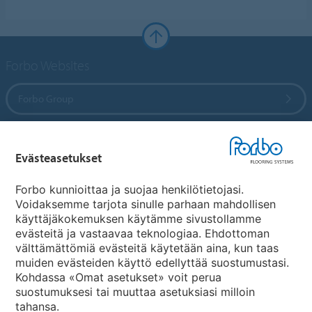
Forbo Websites
Forbo Group
Forbo Flooring Systems
Evästeasetukset
Forbo Movement Systems
Forbo kunnioittaa ja suojaa henkilötietojasi.
Voidaksemme tarjota sinulle parhaan mahdollisen
käyttäjäkokemuksen käytämme sivustollamme
evästeitä ja vastaavaa teknologiaa. Ehdottoman
Maakohtaiset sivut
välttämättömiä evästeitä käytetään aina, kun taas
muiden evästeiden käyttö edellyttää suostumustasi.
Valitse maa
Kohdassa «Omat asetukset» voit perua
suostumuksesi tai muuttaa asetuksiasi milloin
tahansa.