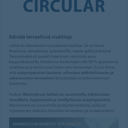
Edistää terveellisiä sisätiloja
Lattia on olennainen osa jokaista sisätilaa. Se on läsnä
kouluissa, sairaaloissa, työpaikoilla, vapaa-ajalla ja kotona.
Tänä päivänä yli puolet maailman väestöstä asuu
kaupunkialueilla. Vietämme keskimäärin 80-90 % ajastamme
sisätiloissa ja tämä osuus tulee vain kasvamaan. Ei siis ihme,
että
sisäympäristön laatuun, vihreään arkkitehtuuriin ja
rakennusten terveyteen
kiinnitetään entistä enemmän
huomiota.
Forbon
Marmoleum-lattiat on suunniteltu edistämään
turvallista, hygieenistä ja miellyttävää sisäympäristöä.
Missiomme on suunnitella ja tarjota tuotteita, joilla on
myönteinen vaikutus ihmisten terveyteen ja mukavuuteen.