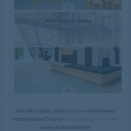
HVEG Fashion Group
LISÄTIETOA
Haluatko nähdä, miten muut ovat käyttäneet
Marmoleumia? Tutustu
'Inspiraatio ja referenssit'
osioon kotisivuillamme.