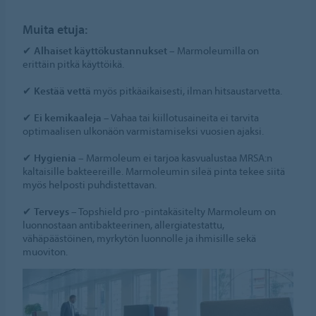
Muita etuja:
✔
Alhaiset käyttökustannukset
– Marmoleumilla on
erittäin pitkä käyttöikä.
✔
Kestää vettä
myös pitkäaikaisesti, ilman hitsaustarvetta.
✔
Ei kemikaaleja
– Vahaa tai kiillotusaineita ei tarvita
optimaalisen ulkonäön varmistamiseksi vuosien ajaksi.
✔
Hygienia
– Marmoleum ei tarjoa kasvualustaa MRSA:n
kaltaisille bakteereille. Marmoleumin sileä pinta tekee siitä
myös helposti puhdistettavan.
✔
Terveys
– Topshield pro -pintakäsitelty Marmoleum on
luonnostaan antibakteerinen, allergiatestattu,
vähäpäästöinen, myrkytön luonnolle ja ihmisille sekä
muoviton.