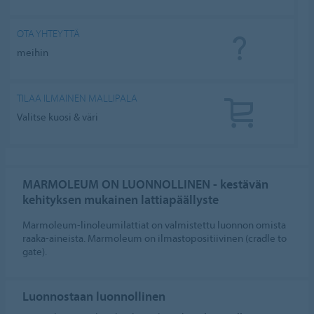
OTA YHTEYTTÄ
meihin
TILAA ILMAINEN MALLIPALA
Valitse kuosi & väri
MARMOLEUM ON LUONNOLLINEN - kestävän
kehityksen mukainen lattiapäällyste
Marmoleum-linoleumilattiat on valmistettu luonnon omista
raaka-aineista. Marmoleum on ilmastopositiivinen (cradle to
gate).
Luonnostaan luonnollinen