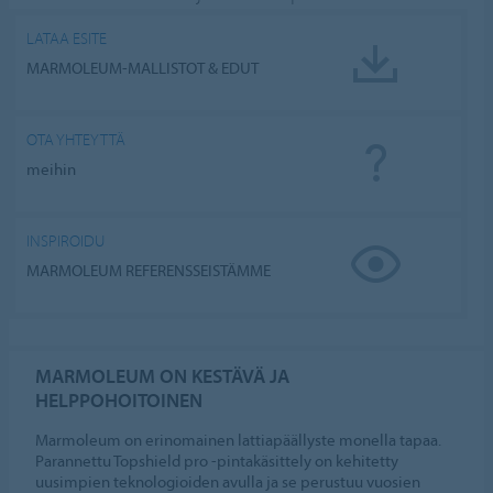
LATAA ESITE
MARMOLEUM-MALLISTOT & EDUT
OTA YHTEYTTÄ
meihin
INSPIROIDU
MARMOLEUM REFERENSSEISTÄMME
MARMOLEUM ON KESTÄVÄ JA
HELPPOHOITOINEN
Marmoleum on erinomainen lattiapäällyste monella tapaa.
Parannettu Topshield pro -pintakäsittely on kehitetty
uusimpien teknologioiden avulla ja se perustuu vuosien