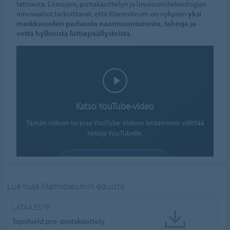
lattioista. Liimojen, pintakäsittelyn ja linoleumiteknologian
innovaatiot tarkoittavat, että Marmoleum on nykyään
yksi
markkinoiden parhaista naarmuuntumista, tahroja ja
vettä hylkivistä lattiapäällysteistä.
Katso YouTube-video
Tämän videon tarjoaa YouTube. Videon lataaminen välittää
tietoja YouTubelle.
SALLI EVÄSTEET
Evästeasetukset
Lue lisää Marmoleumin eduista
LATAA ESITE
Topshield pro -pintakäsittely