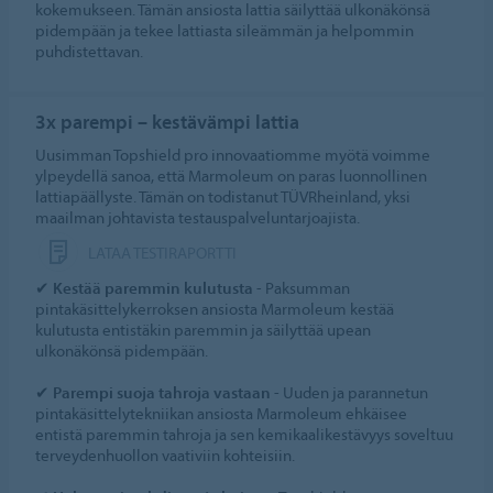
kokemukseen. Tämän ansiosta lattia säilyttää ulkonäkönsä
pidempään ja tekee lattiasta sileämmän ja helpommin
puhdistettavan.
3x parempi – kestävämpi lattia
Uusimman Topshield pro innovaatiomme myötä voimme
ylpeydellä sanoa, että Marmoleum on paras luonnollinen
lattiapäällyste. Tämän on todistanut TÜVRheinland, yksi
maailman johtavista testauspalveluntarjoajista.
LATAA TESTIRAPORTTI
✔
Kestää paremmin kulutusta
- Paksumman
pintakäsittelykerroksen ansiosta Marmoleum kestää
kulutusta entistäkin paremmin ja säilyttää upean
ulkonäkönsä pidempään.
✔
Parempi suoja tahroja vastaan
- Uuden ja parannetun
pintakäsittelytekniikan ansiosta Marmoleum ehkäisee
entistä paremmin tahroja ja sen kemikaalikestävyys soveltuu
terveydenhuollon vaativiin kohteisiin.