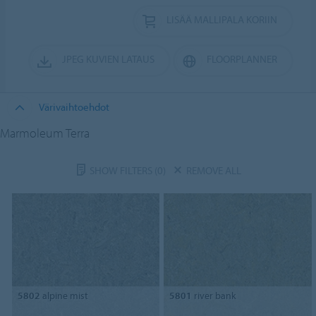
LISÄÄ MALLIPALA KORIIN
JPEG KUVIEN LATAUS
FLOORPLANNER
Värivaihtoehdot
Marmoleum Terra
SHOW FILTERS
(0)
REMOVE ALL
5802
alpine mist
5801
river bank