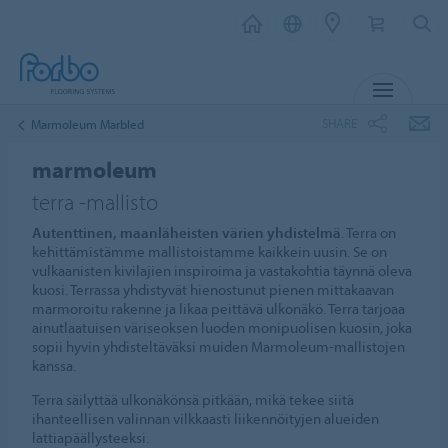
MENU
SHARE
Marmoleum Marbled
marmoleum
terra -mallisto
Autenttinen, maanläheisten värien yhdistelmä
. Terra on
kehittämistämme mallistoistamme kaikkein uusin. Se on
vulkaanisten kivilajien inspiroima ja vastakohtia täynnä oleva
kuosi. Terrassa yhdistyvät hienostunut pienen mittakaavan
marmoroitu rakenne ja likaa peittävä ulkonäkö. Terra tarjoaa
ainutlaatuisen väriseoksen luoden monipuolisen kuosin, joka
sopii hyvin yhdisteltäväksi muiden Marmoleum-mallistojen
kanssa.
Terra säilyttää ulkonäkönsä pitkään, mikä tekee siitä
ihanteellisen valinnan vilkkaasti liikennöityjen alueiden
lattiapäällysteeksi.