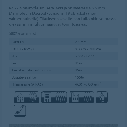
Kaikkia Marmoleum Terra -värejä on saatavissa 3,5 mm
Marmoleum Decibel -versiona (18 dB askeläänen
vaimennuksella). Tilaukseen sovelletaan kulloinkin voimassa
olevaa minimitilausmäärää ja toimitusaikaa.
5802
alpine mist
Paksuus
2,5 mm
Pituus x leveys
≤ 33 m x 200 cm
Ncs
S 3005-G50Y
Lrv
31%
Kierrätysmateriaalin osuus
36%
Uusiutuva sähkö
100%
Hiilijalanjälki (A1-A3)
-0,67 kg CO₂e/m²