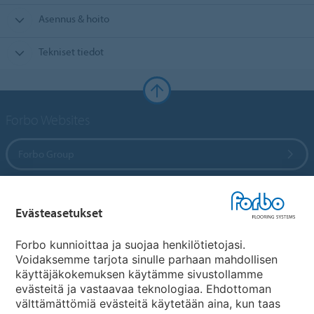
Asennus & hoito
Tekniset tiedot
Forbo Websites
Forbo Group
Forbo Flooring Systems
Evästeasetukset
Forbo Movement Systems
Forbo kunnioittaa ja suojaa henkilötietojasi.
Voidaksemme tarjota sinulle parhaan mahdollisen
käyttäjäkokemuksen käytämme sivustollamme
evästeitä ja vastaavaa teknologiaa. Ehdottoman
Maakohtaiset sivut
välttämättömiä evästeitä käytetään aina, kun taas