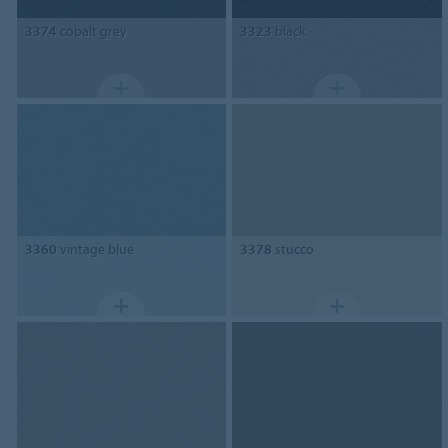
3374
cobalt grey
3323
black
3360
vintage blue
3378
stucco