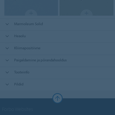
Marmoleum Solid
Heaolu
Kliimapositiivne
Paigaldamine ja põrandahooldus
Tooteinfo
Pildid
Forbo Websites