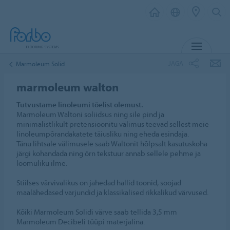
MENÜ
JAGA
Marmoleum Solid
marmoleum walton
Tutvustame linoleumi tõelist olemust.
Marmoleum Waltoni soliidsus ning sile pind ja
minimalistlikult pretensioonitu välimus teevad sellest meie
linoleumpõrandakatete täiusliku ning eheda esindaja.
Tänu lihtsale välimusele saab Waltonit hõlpsalt kasutuskoha
järgi kohandada ning õrn tekstuur annab sellele pehme ja
loomuliku ilme.
Stiilses värvivalikus on jahedad hallid toonid, soojad
maalähedased varjundid ja klassikalised rikkalikud värvused.
Kõiki Marmoleum Solidi värve saab tellida 3,5 mm
Marmoleum Decibeli tüüpi materjalina.