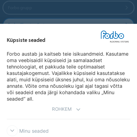
Forbo grupp
Forbo Flooring Systems
Küpsiste seaded
Forbo Movement Systems
Forbo austab ja kaitseb teie isikuandmeid. Kasutame
oma veebisaidil küpsiseid ja samalaadset
tehnoloogiat, et pakkuda teile optimaalset
Riikide saidid
kasutajakogemust. Vajalikke küpsiseid kasutatakse
alati, muid küpsiseid üksnes juhul, kui oma nõusoleku
Vali oma riik
annate. Võite oma nõusoleku igal ajal tagasi võtta
või seadeid enda järgi kohandada valiku „Minu
seaded“ all.
ROHKEM
Minu seaded