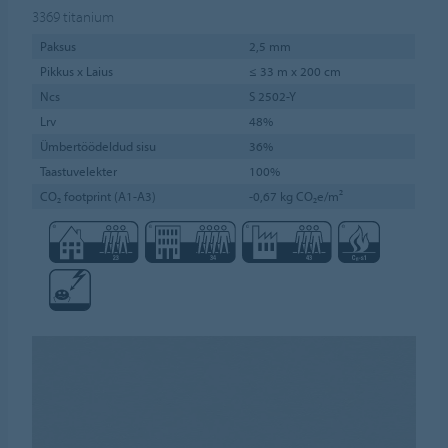
3369
titanium
Paksus
2,5 mm
Pikkus x Laius
≤ 33 m x 200 cm
Ncs
S 2502-Y
Lrv
48%
Ümbertöödeldud sisu
36%
Taastuvelekter
100%
CO₂ footprint (A1-A3)
-0,67 kg CO₂e/m²