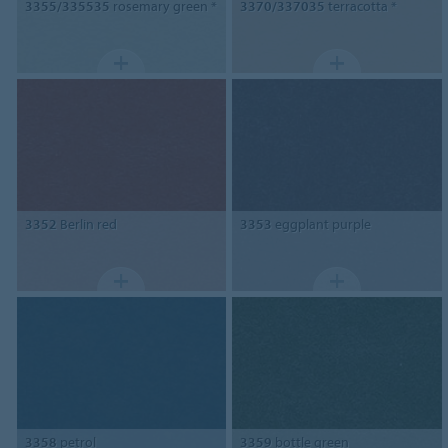
3355/335535
rosemary green *
3370/337035
terracotta *
3352
Berlin red
3353
eggplant purple
3358
petrol
3359
bottle green