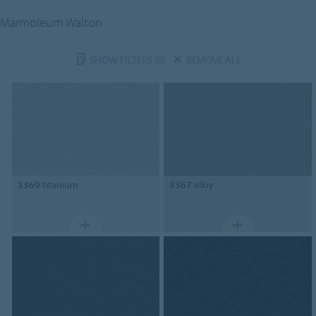
Marmoleum Walton
SHOW FILTERS
(0)
REMOVE ALL
3369
titanium
3367
alloy