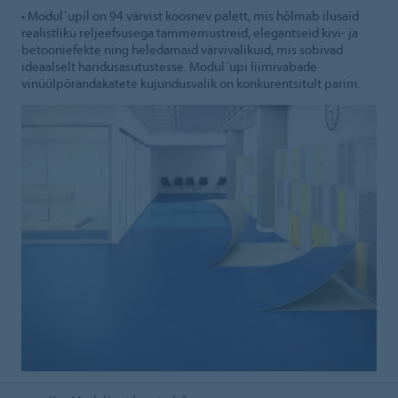
• Modul´upil on 94 värvist koosnev palett, mis hõlmab ilusaid
realistliku reljeefsusega tammemustreid, elegantseid kivi- ja
betooniefekte ning heledamaid värvivalikuid, mis sobivad
ideaalselt haridusasutustesse. Modul´upi liimivabade
vinüülpõrandakatete kujundusvalik on konkurentsitult parim.