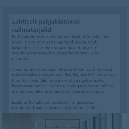
Lahtiselt paigaldatavad
rullmaterjalid
Forbo uus liimivaba vinüülpõrandakatete kollektsioon
Modul´up on äärmiselt uuenduslik. Toode sobib
kasutamiseks uusehitistes ja renoveerimiseks nii
tervishoiuasutustes, koolides ja kontorites kui ka
elamutes.
Vinüülpõrandakatete kollektsioon Modul´up toob kaasa
tehnoloogilise innovatsiooni "lay-flat, stay flat", mis ei vaja
liimi. See vähendab põrandakatete paigaldamiseks
kasutatavat materjali ja energiat ning tagab toote hõlpsa
ja ohutu eemaldamise pärast selle kasutusea lõppu.
Lisaks on kõrvaldatud tavalised liimiga seotud
probleemid, nagu kuivamisaeg ja võimalik lõhn.