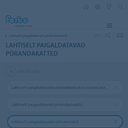
MENÜ
JAGA
Lahtiselt paigaldatavad põrandakatted
LAHTISELT PAIGALDATAVAD
PÕRANDAKATTED
VALI TOODE
Lahtiselt paigaldatavad põrandakatted sissepääsualadele
Lahtiselt paigaldatavad põrandaplaadid
Lahtiselt paigaldatavad rullmaterjalid