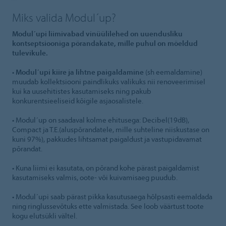
Miks valida Modul´up?
Modul´upi liimivabad vinüülilehed on uuendusliku
kontseptsiooniga põrandakate, mille puhul on mõeldud
tulevikule.
•
Modul´upi kiire ja lihtne paigaldamine
(sh eemaldamine)
muudab kollektsiooni paindlikuks valikuks nii renoveerimisel
kui ka uusehitistes kasutamiseks ning pakub
konkurentsieeliseid kõigile asjaosalistele.
• Modul´up on saadaval kolme ehitusega: Decibel(19dB),
Compact ja T.E.(aluspõrandatele, mille suhteline niiskustase on
kuni 97%), pakkudes lihtsamat paigaldust ja vastupidavamat
põrandat.
• Kuna liimi ei kasutata, on põrand kohe pärast paigaldamist
kasutamiseks valmis, oote- või kuivamisaeg puudub.
• Modul´upi saab pärast pikka kasutusaega hõlpsasti eemaldada
ning ringlussevõtuks ette valmistada. See loob väärtust toote
kogu elutsükli vältel.