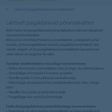
Lahtiselt paigaldatavad põrandakatted
Lahtiselt paigaldatavad põrandakatted
Kõik Forbo kiirpaigaldatavad põrandakatted sobivad ideaalselt
renoveerimistöödeks.
Allpool on võrreldud tavalise põrandakatte, praegusel juhul
vinüüli, ja kiirpaigaldatava vinüüli paigaldusmeetodeid. See
näitab selgelt, et kiirpaigaldatava põrandakatte kasutamisel
saab säästa nii aega kui ka raha.
Tavalise otsekleebitava vinüüliga renoveerimine
– Võtke olemasolev põrandakate üles ja viige see jäätmejaama
– Eemaldage olemasolev liimaine ja lateks
– Kandke peale 3 mm paksune tasandussegu
– Valmistage aluspõrand liimi pealekandmiseks ette, imege
tolm
– Kandke liim peale ja laske kõveneda
– Paigaldage uus vinüül ja keevitage
Forbo kiirpaigaldatava põrandakattega renoveerimine
– Veenduge, et olemasolev põrandakate on heas seisukorras;