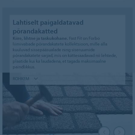
Lahtiselt paigaldatavad
põrandakatted
Kiire, lihtne ja taskukohane.
Fast Fit on Forbo
liimivabade põrandakatete kollektsioon, mille alla
kuuluvad sissepääsualade ning siseruumide
põrandakatete sarjad, mis on kättesaadavad nii lehtede,
plaatide kui ka laudadena, et tagada maksimaalne
paindlikkus.
ROHKEM