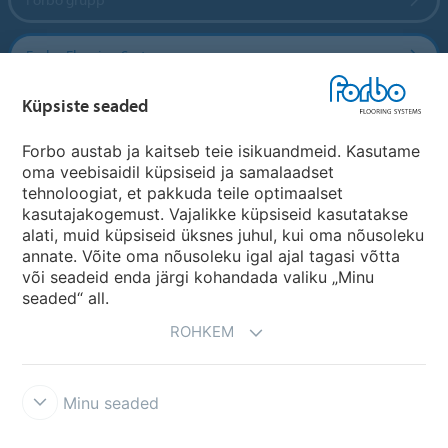
Forbo Flooring Systems
Küpsiste seaded
Forbo Movement Systems
Forbo austab ja kaitseb teie isikuandmeid. Kasutame
oma veebisaidil küpsiseid ja samalaadset
tehnoloogiat, et pakkuda teile optimaalset
Riikide saidid
kasutajakogemust. Vajalikke küpsiseid kasutatakse
alati, muid küpsiseid üksnes juhul, kui oma nõusoleku
Vali oma riik
annate. Võite oma nõusoleku igal ajal tagasi võtta
või seadeid enda järgi kohandada valiku „Minu
seaded“ all.
ROHKEM
Minu seaded
Tingimused ja kasutustingimused
Andmekaitse
Küpsised
Forbo