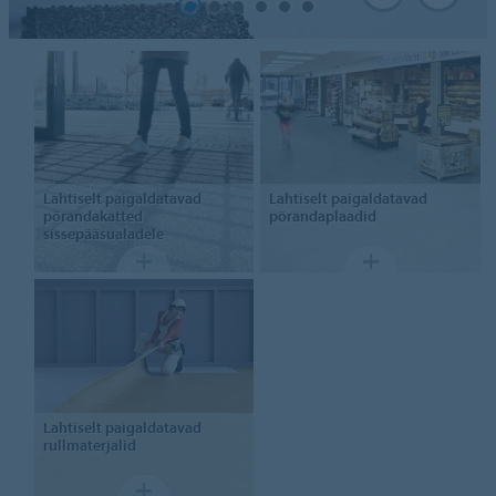
Lahtiselt paigaldatavad
Lahtiselt paigaldatavad
põrandakatted
põrandaplaadid
sissepääsualadele
Lahtiselt paigaldatavad
rullmaterjalid