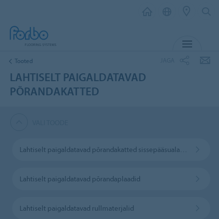
MENÜ
JAGA
Tooted
LAHTISELT PAIGALDATAVAD
PÕRANDAKATTED
VALI TOODE
Lahtiselt paigaldatavad põrandakatted sissepääsualadele
Lahtiselt paigaldatavad põrandaplaadid
Lahtiselt paigaldatavad rullmaterjalid