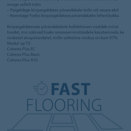
imege sellelt tolm
– Paigaldage kiirpaigaldatav põrandakate teibi või vasara abil
– Keevitage Forbo kiirpaigaldatava põrandakatte lehed kokku
Kiirpaigaldatavate põrandakatete kollektsioon sisaldab mitut
toodet, mis sobivad lisaks renoveerimistöödele kasutamiseks ka
niisketel aluspõrandatel, mille suhteline niiskus on kuni 97%.
Modul´up T.E.
Colorex Plus EC
Colorex Plus Basic
Colorex Plus R10