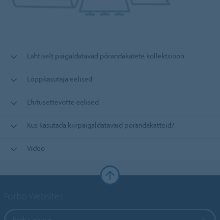
Lahtiselt paigaldatavad põrandakatete kollektsioon
Lõppkasutaja eelised
Ehitusettevõtte eelised
Kus kasutada kiirpaigaldatavaid põrandakatteid?
Video
Forbo Websites
Forbo grupp