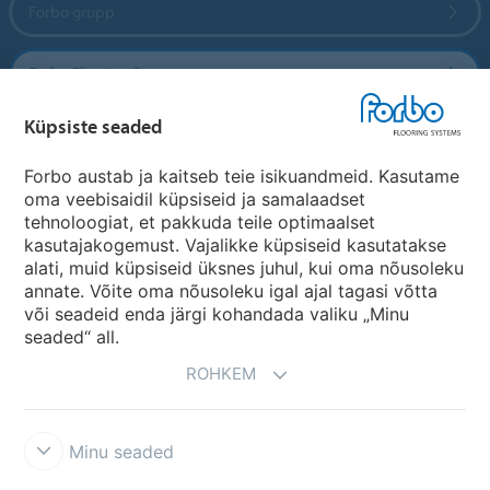
Forbo grupp
Forbo Flooring Systems
Küpsiste seaded
Forbo Movement Systems
Forbo austab ja kaitseb teie isikuandmeid. Kasutame
oma veebisaidil küpsiseid ja samalaadset
tehnoloogiat, et pakkuda teile optimaalset
Riikide saidid
kasutajakogemust. Vajalikke küpsiseid kasutatakse
alati, muid küpsiseid üksnes juhul, kui oma nõusoleku
Vali oma riik
annate. Võite oma nõusoleku igal ajal tagasi võtta
või seadeid enda järgi kohandada valiku „Minu
seaded“ all.
ROHKEM
Minu seaded