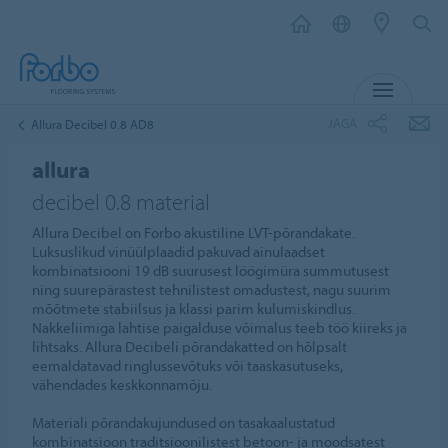
MENÜ
JAGA
Allura Decibel 0.8 AD8
allura
decibel 0.8 material
Allura Decibel on Forbo akustiline LVT-põrandakate.
Luksuslikud vinüülplaadid pakuvad ainulaadset
kombinatsiooni 19 dB suurusest löögimüra summutusest
ning suurepärastest tehnilistest omadustest, nagu suurim
mõõtmete stabiilsus ja klassi parim kulumiskindlus.
Nakkeliimiga lahtise paigalduse võimalus teeb töö kiireks ja
lihtsaks. Allura Decibeli põrandakatted on hõlpsalt
eemaldatavad ringlussevõtuks või taaskasutuseks,
vähendades keskkonnamõju.
Materiali põrandakujundused on tasakaalustatud
kombinatsioon traditsioonilistest betoon- ja moodsatest