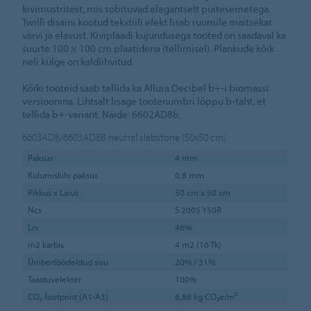
kivimustritest, mis sobituvad elegantselt puitesemetega.
Twilli disaini kootud tekstiili efekt lisab ruumile maitsekat
värvi ja elavust. Kiviplaadi kujundusega tooted on saadaval ka
suurte 100 × 100 cm plaatidena (tellimisel). Plankude kõik
neli külge on kaldlihvitud.
Kõiki tooteid saab tellida ka Allura Decibel b+-i biomassi
versioonina. Lihtsalt lisage tootenumbri lõppu b-täht, et
tellida b+-variant. Näide: 6602AD8b.
6603AD8/6603AD8B
neutral slabstone (50x50 cm)
Paksus
4 mm
Kulumiskihi paksus
0,8 mm
Pikkus x Laius
50 cm x 50 cm
Ncs
S 2005 Y50R
Lrv
46%
m2 karbis
4 m2 (16 Tk)
Ümbertöödeldud sisu
20% / 31%
Taastuvelekter
100%
CO₂ footprint (A1-A3)
6,88 kg CO₂e/m²