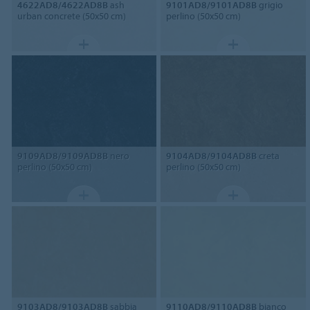
4622AD8/4622AD8B
ash
9101AD8/9101AD8B
grigio
urban concrete (50x50 cm)
perlino (50x50 cm)
9109AD8/9109AD8B
nero
9104AD8/9104AD8B
creta
perlino (50x50 cm)
perlino (50x50 cm)
9103AD8/9103AD8B
sabbia
9110AD8/9110AD8B
bianco