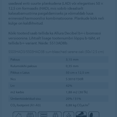
saadaval eriti suurte plankudena (LAD) või elegantses 50 ×
12,5 cm formaadis (HAD), mis sobib ideaalselt
kalasabamustrina paigaldamiseks ja võimaldab luua
erinevaid harmoonilisi kombinatsioone. Plankude kõik neli
külge on kaldlihvitud.
Kõiki tooteid saab tellida ka Allura Decibel b+-i biomassi
versioonina. Lihtsalt lisage tootenumbri lõppu b-täht, et
tellida b+-variant. Näide: 5513AD8b.
5503HAD3/5503HAD3B
sun-bleached serene oak (50x12.5 cm)
Paksus
3,15 mm
Kulumiskihi paksus
0,35 mm
Pikkus x Laius
50 cm x 12,5 cm
Ncs
S 3010 Y30R
Lrv
42%
m2 karbis
1,88 m2 (30 Tk)
Ümbertöödeldud sisu
20% / 31%
CO₂ footprint (A1-A3)
6,88 kg CO₂e/m²