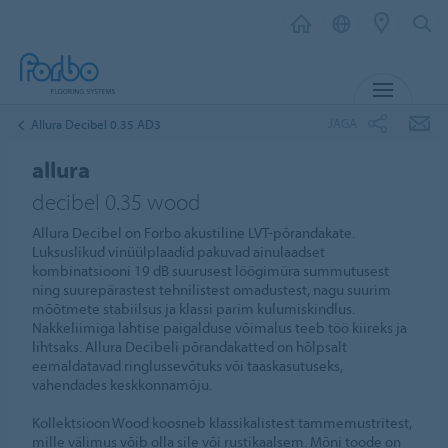
MENÜ
JAGA
Allura Decibel 0.35 AD3
allura
decibel 0.35 wood
Allura Decibel on Forbo akustiline LVT-põrandakate.
Luksuslikud vinüülplaadid pakuvad ainulaadset
kombinatsiooni 19 dB suurusest löögimüra summutusest
ning suurepärastest tehnilistest omadustest, nagu suurim
mõõtmete stabiilsus ja klassi parim kulumiskindlus.
Nakkeliimiga lahtise paigalduse võimalus teeb töö kiireks ja
lihtsaks. Allura Decibeli põrandakatted on hõlpsalt
eemaldatavad ringlussevõtuks või taaskasutuseks,
vähendades keskkonnamõju.
Kollektsioon Wood koosneb klassikalistest tammemustritest,
mille välimus võib olla sile või rustikaalsem. Mõni toode on