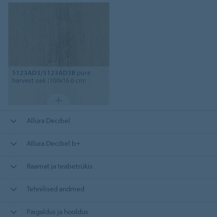
5123AD3/5123AD3B
pure
harvest oak (100x16.6 cm)
Allura Decibel
Allura Decibel b+
Raamat ja teabetrükis
Tehnilised andmed
Paigaldus ja hooldus