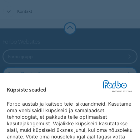
Kontakt
Forbo Websites
Forbo grupp
Forbo Flooring Systems
Küpsiste seaded
Forbo Movement Systems
Forbo austab ja kaitseb teie isikuandmeid. Kasutame
oma veebisaidil küpsiseid ja samalaadset
tehnoloogiat, et pakkuda teile optimaalset
Riikide saidid
kasutajakogemust. Vajalikke küpsiseid kasutatakse
alati, muid küpsiseid üksnes juhul, kui oma nõusoleku
Vali oma riik
annate. Võite oma nõusoleku igal ajal tagasi võtta