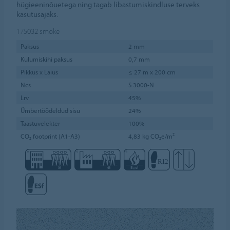
hügieeninõuetega ning tagab libastumiskindluse terveks
kasutusajaks.
175032
smoke
Paksus
2 mm
Kulumiskihi paksus
0,7 mm
Pikkus x Laius
≤ 27 m x 200 cm
Ncs
S 3000-N
Lrv
45%
Ümbertöödeldud sisu
24%
Taastuvelekter
100%
CO₂ footprint (A1-A3)
4,83 kg CO₂e/m²