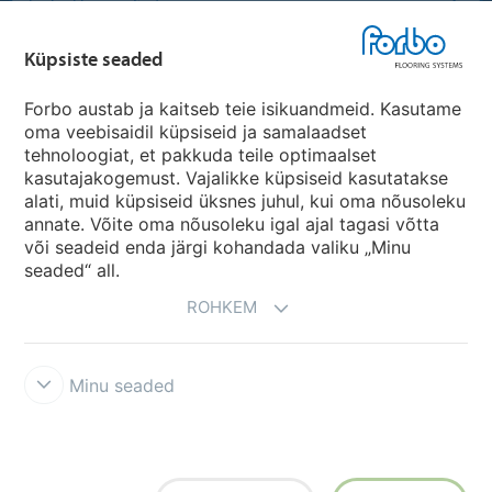
Forbo Flooring Systems
Küpsiste seaded
Forbo Movement Systems
Forbo austab ja kaitseb teie isikuandmeid. Kasutame
oma veebisaidil küpsiseid ja samalaadset
tehnoloogiat, et pakkuda teile optimaalset
Riikide saidid
kasutajakogemust. Vajalikke küpsiseid kasutatakse
alati, muid küpsiseid üksnes juhul, kui oma nõusoleku
Vali oma riik
annate. Võite oma nõusoleku igal ajal tagasi võtta
või seadeid enda järgi kohandada valiku „Minu
seaded“ all.
ROHKEM
Minu seaded
Tingimused ja kasutustingimused
Andmekaitse
Küpsised
Forbo
rikkumisest teatamise liin
Küpsiste seaded