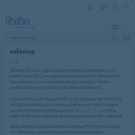
MENÜ
JAGA
Step safety vinyl
safestep
r12
Safestep R12 on väga libastumiskindel põrandakate, mis
kuulub klassi R12, et tagada libastumiskindlus intensiivselt
kasutatavates ja suure saasteriskiga ruumides, näiteks
profiköökides ning väikestes toiduainetööstustes.
Kuus määrdumist varjavat halli, sinist ja musta värvitooni on
valitud kooskõlas selle kasutusvaldkonnaga. Kõigi toodete
värvitoonid sobivad kokku sarjaga
Safestep R11
, mistõttu
saab eri kasutusvaldkondade põrandakatteid kokku sobitada.
Kõik Safestepi põrandakatted on kaetud PUR Pearli kattega,
mis lihtsustab puhastust ja hooldust, on kooskõlas