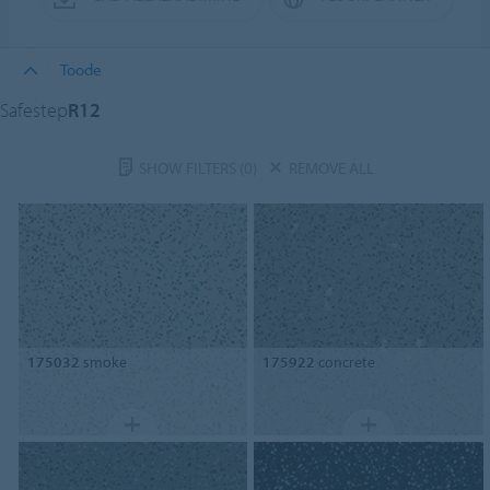
Toode
Safestep
R12
SHOW FILTERS
(0)
REMOVE ALL
175032
smoke
175922
concrete