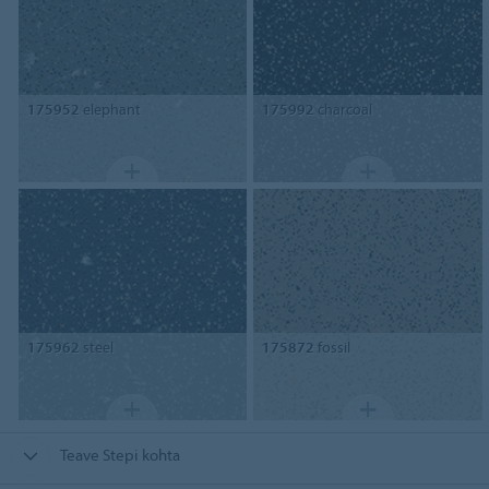
175952
elephant
175992
charcoal
175962
steel
175872
fossil
Teave Stepi kohta