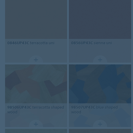
0846UP43C
terracotta uni
0856UP43C
sienna uni
98506UP43C
terracotta shaped
98507UP43C
blue shaped
wood
wood