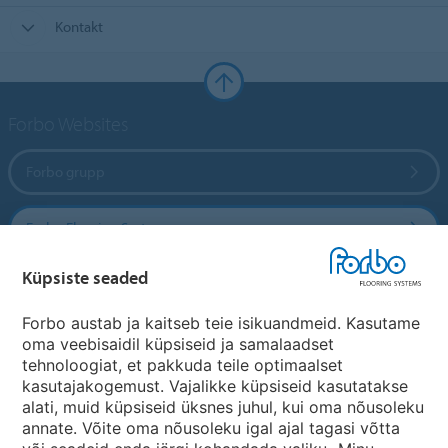
Kontakt
Forbo Websites
Forbo grupp
Forbo Flooring Systems
Küpsiste seaded
Forbo Movement Systems
Forbo austab ja kaitseb teie isikuandmeid. Kasutame
oma veebisaidil küpsiseid ja samalaadset
tehnoloogiat, et pakkuda teile optimaalset
Riikide saidid
kasutajakogemust. Vajalikke küpsiseid kasutatakse
alati, muid küpsiseid üksnes juhul, kui oma nõusoleku
Vali oma riik
annate. Võite oma nõusoleku igal ajal tagasi võtta