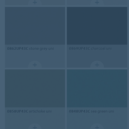
0862UP43C
stone grey uni
0869UP43C
charcoal uni
0858UP43C
artichoke uni
0848UP43C
sea green uni