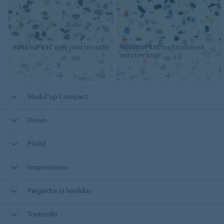
90401UP43C
grey mini terrazzo
90400UP43C
multicoloured
mini terrazzo
Modul'up Compact
Disain
Pildid
Inspiratsioon
Paigaldus ja hooldus
Tooteinfo