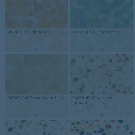
90706UP43C
floral halo
90707UP43C
lagoon halo
90703UP43C
champagne halo
90403UP43C
warm mini
terrazzo