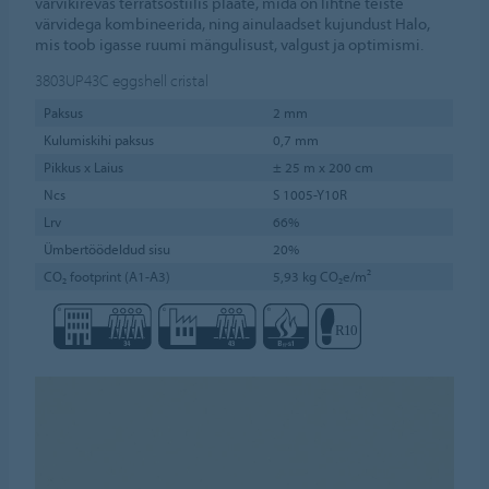
värvikirevas terratsostiilis plaate, mida on lihtne teiste
värvidega kombineerida, ning ainulaadset kujundust Halo,
mis toob igasse ruumi mängulisust, valgust ja optimismi.
3803UP43C
eggshell cristal
Paksus
2 mm
Kulumiskihi paksus
0,7 mm
Pikkus x Laius
± 25 m x 200 cm
Ncs
S 1005-Y10R
Lrv
66%
Ümbertöödeldud sisu
20%
CO₂ footprint (A1-A3)
5,93 kg CO₂e/m²