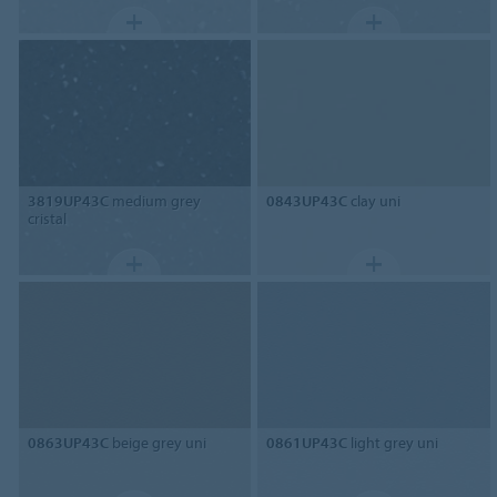
3819UP43C
medium grey
0843UP43C
clay uni
cristal
0863UP43C
beige grey uni
0861UP43C
light grey uni