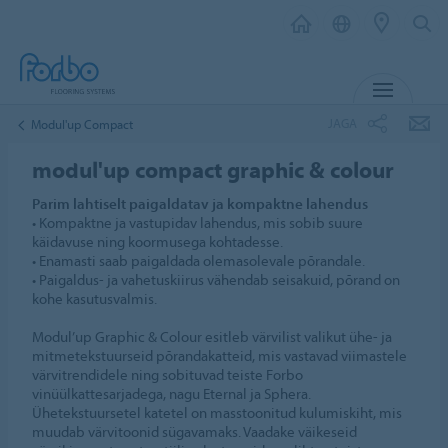
MENÜ
JAGA
Modul'up Compact
modul'up compact graphic & colour
Parim lahtiselt paigaldatav ja kompaktne lahendus
• Kompaktne ja vastupidav lahendus, mis sobib suure
käidavuse ning koormusega kohtadesse.
• Enamasti saab paigaldada olemasolevale põrandale.
• Paigaldus- ja vahetuskiirus vähendab seisakuid, põrand on
kohe kasutusvalmis.
Modul’up Graphic & Colour esitleb värvilist valikut ühe- ja
mitmetekstuurseid põrandakatteid, mis vastavad viimastele
värvitrendidele ning sobituvad teiste Forbo
vinüülkattesarjadega, nagu Eternal ja Sphera.
Ühetekstuursetel katetel on masstoonitud kulumiskiht, mis
muudab värvitoonid sügavamaks. Vaadake väikeseid