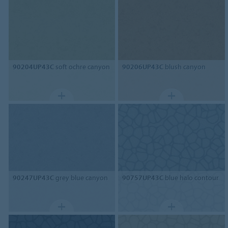
90204UP43C
soft ochre canyon
90206UP43C
blush canyon
90247UP43C
grey blue canyon
90757UP43C
blue halo contour