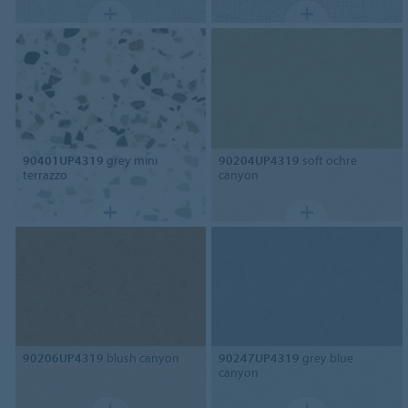
90401UP4319
grey mini
90204UP4319
soft ochre
terrazzo
canyon
90206UP4319
blush canyon
90247UP4319
grey blue
canyon