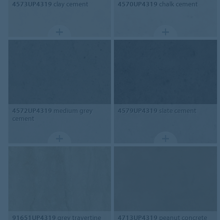
4573UP4319
clay cement
4570UP4319
chalk cement
4572UP4319
medium grey
4579UP4319
slate cement
cement
91651UP4319
grey travertine
4713UP4319
peanut concrete