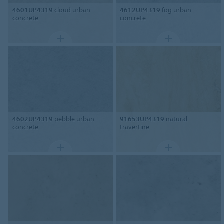
4601UP4319
cloud urban
4612UP4319
fog urban
concrete
concrete
4602UP4319
pebble urban
91653UP4319
natural
concrete
travertine