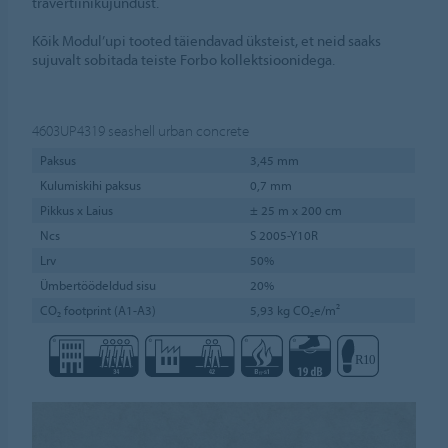
travertiinikujundust.
Kõik Modul’upi tooted täiendavad üksteist, et neid saaks
sujuvalt sobitada teiste Forbo kollektsioonidega.
4603UP4319
seashell urban concrete
Paksus
3,45 mm
Kulumiskihi paksus
0,7 mm
Pikkus x Laius
± 25 m x 200 cm
Ncs
S 2005-Y10R
Lrv
50%
Ümbertöödeldud sisu
20%
CO₂ footprint (A1-A3)
5,93 kg CO₂e/m²