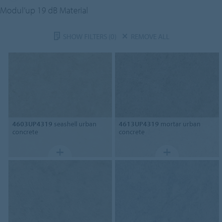
Modul’up 19 dB Material
SHOW FILTERS
(0)
REMOVE ALL
4603UP4319
seashell urban
4613UP4319
mortar urban
concrete
concrete