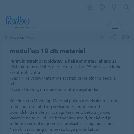
MENÜ
JAGA
Modul'up 19 dB
modul’up 19 db material
Parim lahtiselt paigaldatav ja helisummutav lahendus
• Paigaldus on nii kiire, et ei teki seisakut. Põranda saab kohe
kasutusele võtta.
• Väga kiire väljavahetamine säästab pikas plaanis aega ja
raha.
• Forbo Flooring on mürasummutuse asjatundja.
Kollektsioon Modul’up Material pakub moodsaid mustreid,
mille loomisel olid inspiratsiooniks populaarsed
põrandakattematerjalid, nagu tsement, betoon ja kivi.
Vaadake näiteks linlikke betoonimustreid, kus kõvad ja
pehmed vormid on põnevas tasakaalus, kangataolisi uusi
Nairobi värve ning ülimoekat, kogu pinda katvat