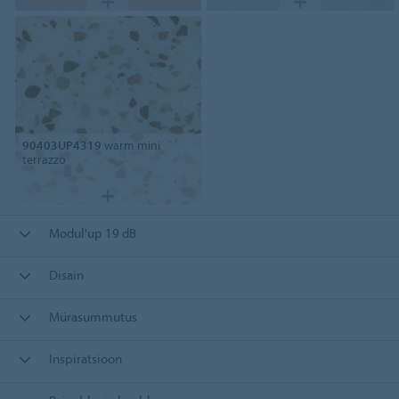
90403UP4319
warm mini
terrazzo
Modul'up 19 dB
Disain
Mürasummutus
Inspiratsioon