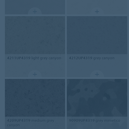
4211UP4319
light grey canyon
4212UP4319
grey canyon
4209UP4319
medium grey
90909UP4319
grey mimetico
canyon