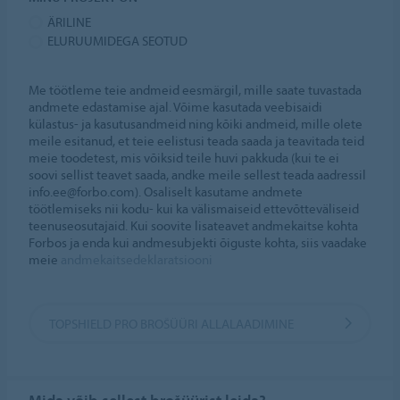
ÄRILINE
ELURUUMIDEGA SEOTUD
Me töötleme teie andmeid eesmärgil, mille saate tuvastada
andmete edastamise ajal. Võime kasutada veebisaidi
külastus- ja kasutusandmeid ning kõiki andmeid, mille olete
meile esitanud, et teie eelistusi teada saada ja teavitada teid
meie toodetest, mis võiksid teile huvi pakkuda (kui te ei
soovi sellist teavet saada, andke meile sellest teada aadressil
info.ee@forbo.com). Osaliselt kasutame andmete
töötlemiseks nii kodu- kui ka välismaiseid ettevõtteväliseid
teenuseosutajaid. Kui soovite lisateavet andmekaitse kohta
Forbos ja enda kui andmesubjekti õiguste kohta, siis vaadake
meie
andmekaitsedeklaratsiooni
TOPSHIELD PRO BROŠÜÜRI ALLALAADIMINE