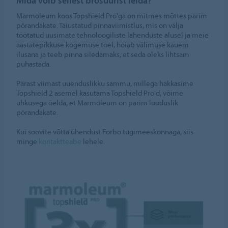
Mida võib sellest brošüürist leida?
Marmoleum koos Topshield Pro'ga on mitmes mõttes parim
põrandakate. Täiustatud pinnaviimistlus, mis on välja
töötatud uusimate tehnoloogiliste lahenduste alusel ja meie
aastatepikkuse kogemuse toel, hoiab välimuse kauem
ilusana ja teeb pinna siledamaks, et seda oleks lihtsam
puhastada.
Pärast viimast uuenduslikku sammu, millega hakkasime
Topshield 2 asemel kasutama Topshield Pro'd, võime
uhkusega öelda, et Marmoleum on parim looduslik
põrandakate.
Kui soovite võtta ühendust Forbo tugimeeskonnaga, siis
minge
kontaktteabe
lehele.