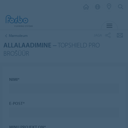
MENÜ
JAGA
Marmoleum
ALLALAADIMINE
‒ TOPSHIELD PRO
BROŠÜÜR
NIMI*
E-POST*
MINU PROJEKT ON*