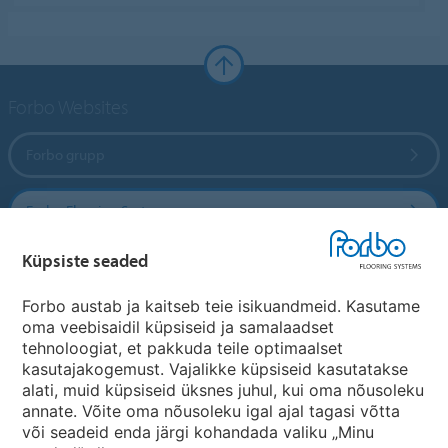
Forbo Websites
Forbo grupp
Forbo Flooring Systems
Küpsiste seaded
Forbo Movement Systems
Forbo austab ja kaitseb teie isikuandmeid. Kasutame
oma veebisaidil küpsiseid ja samalaadset
tehnoloogiat, et pakkuda teile optimaalset
Riikide saidid
kasutajakogemust. Vajalikke küpsiseid kasutatakse
alati, muid küpsiseid üksnes juhul, kui oma nõusoleku
Vali oma riik
annate. Võite oma nõusoleku igal ajal tagasi võtta
või seadeid enda järgi kohandada valiku „Minu