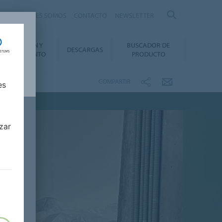
nte
QUIÉNES SOMOS
CONTACTO
NEWSLETTER
INSTALACIÓN Y
BUSCADOR DE
DESCARGAS
ANTENIMIENTO
PRODUCTO
COMPARTIR
es
zar