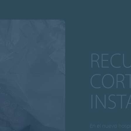
RECU
CORT
INST
En el nuevo hospi