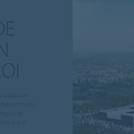
DE
N
OI
vó a cabo un
 para el mayor
élgica: el
isto que el