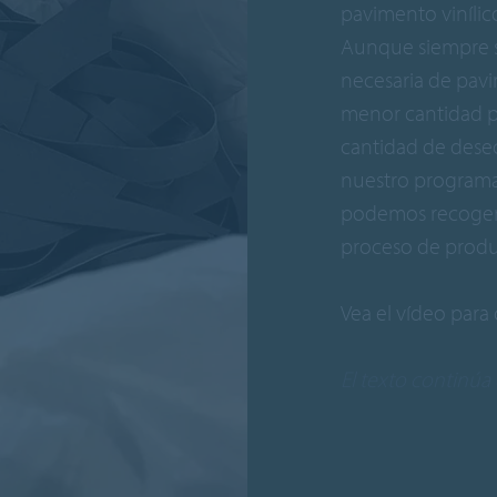
pavimento vinílic
Aunque siempre s
necesaria de pavim
menor cantidad po
cantidad de dese
nuestro programa 
podemos recoger, r
proceso de produc
Vea el vídeo para 
El texto continúa