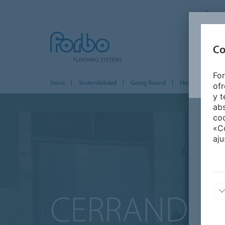
F
Co
PRODUCTO
For
Inicio
Sostenibilidad
Going Round
Historias de emp
ofr
y t
abs
coo
«Co
aju
CERRANDO 