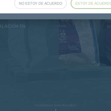
NO ESTOY DE ACUERDO
ESTOY DE ACUERD
TALACIÓN EN
Desplazarse para descubrir