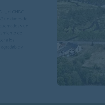
illy, el GHDC,
 32 unidades de
e quemados y un
azamiento de
er a los
 agradable y