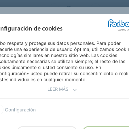
ORBO FLOORING SYSTEMS
SPAIN
Medio Ambie
INSPIRACIÓN Y
nfiguración de cookies
S
SEGMENTOS
SOSTENIBILIDAD
REFERENCIAS
M
bo respeta y protege sus datos personales. Para poder
resa
Caso práctico Charleroi
ecerle una experiencia de usuario óptima, utilizamos cooki
ecnologías similares en nuestro sitio web. Las cookies
olutamente necesarias se utilizan siempre; el resto de las
kies únicamente si usted consiente su uso. En
nfiguración» usted puede retirar su consentimiento o reali
stes individuales en cualquier momento.
LEER MÁS
EL
Configuración