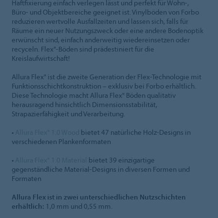
Haftfixierung einfach verlegen lässt und perfekt für Wohn-,
Büro- und Objektbereiche geeignet ist. Vinylböden von Forbo
reduzieren wertvolle Ausfallzeiten und lassen sich, falls für
Räume ein neuer Nutzungszweck oder eine andere Bodenoptik
erwünscht sind, einfach anderweitig wiedereinsetzen oder
recyceln. Flex"-Böden sind prädestiniert für die
Kreislaufwirtschaft!
Allura Flex" ist die zweite Generation der Flex-Technologie mit
Funktionsschichtkonstruktion – exklusiv bei Forbo erhältlich.
Diese Technologie macht Allura Flex" Böden qualitativ
herausragend hinsichtlich Dimensionsstabilität,
Strapazierfähigkeit und Verarbeitung.
•
Allura Flex" 1.0 Wood
bietet 47 natürliche Holz-Designs in
verschiedenen Plankenformaten
•
Allura Flex" 1.0 Material
bietet 39 einzigartige
gegenständliche Material-Designs in diversen Formen und
Formaten
Allura Flex ist in zwei unterschiedlichen Nutzschichten
erhältlich:
1,0 mm und 0,55 mm.