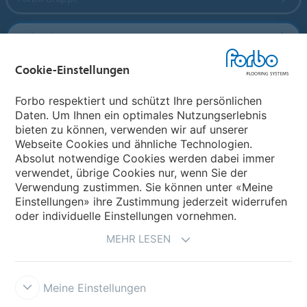
Forbo Flooring Systems
Cookie-Einstellungen
Forbo Movement Systems
Forbo respektiert und schützt Ihre persönlichen
Daten. Um Ihnen ein optimales Nutzungserlebnis
bieten zu können, verwenden wir auf unserer
Land auswählen
Webseite Cookies und ähnliche Technologien.
Absolut notwendige Cookies werden dabei immer
Land auswählen
verwendet, übrige Cookies nur, wenn Sie der
Verwendung zustimmen. Sie können unter «Meine
Einstellungen» ihre Zustimmung jederzeit widerrufen
oder individuelle Einstellungen vornehmen.
MEHR LESEN
Meine Einstellungen
Impressum und Nutzungsbestimmungen
Datenschutz
Cookies