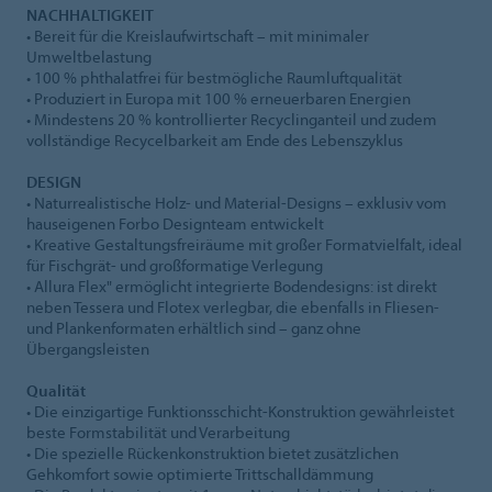
NACHHALTIGKEIT
• Bereit für die Kreislaufwirtschaft – mit minimaler
Umweltbelastung
• 100 % phthalatfrei für bestmögliche Raumluftqualität
• Produziert in Europa mit 100 % erneuerbaren Energien
• Mindestens 20 % kontrollierter Recyclinganteil und zudem
vollständige Recycelbarkeit am Ende des Lebenszyklus
DESIGN
• Naturrealistische Holz- und Material-Designs – exklusiv vom
hauseigenen Forbo Designteam entwickelt
• Kreative Gestaltungsfreiräume mit großer Formatvielfalt, ideal
für Fischgrät- und großformatige Verlegung
• Allura Flex" ermöglicht integrierte Bodendesigns: ist direkt
neben Tessera und Flotex verlegbar, die ebenfalls in Fliesen-
und Plankenformaten erhältlich sind – ganz ohne
Übergangsleisten
Qualität
• Die einzigartige Funktionsschicht-Konstruktion gewährleistet
beste Formstabilität und Verarbeitung
• Die spezielle Rückenkonstruktion bietet zusätzlichen
Gehkomfort sowie optimierte Trittschalldämmung