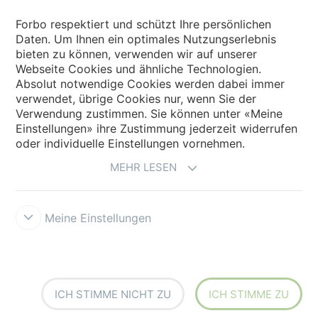
Forbo respektiert und schützt Ihre persönlichen
Daten. Um Ihnen ein optimales Nutzungserlebnis
bieten zu können, verwenden wir auf unserer
Land auswählen
Webseite Cookies und ähnliche Technologien.
Absolut notwendige Cookies werden dabei immer
Land auswählen
verwendet, übrige Cookies nur, wenn Sie der
Verwendung zustimmen. Sie können unter «Meine
Einstellungen» ihre Zustimmung jederzeit widerrufen
oder individuelle Einstellungen vornehmen.
MEHR LESEN
Meine Einstellungen
Impressum und Nutzungsbestimmungen
Datenschutz
Cookies
Verkaufs - und Lieferbedingungen
Forbo Integrity Line
Cookie-
Einstellungen
ICH STIMME NICHT ZU
ICH STIMME ZU
creating better environments