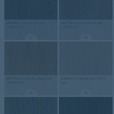
60061FL1
blackened oak
60375FL1
grey collage oak
(100x15 cm)
(120x20 cm)
60374FL1
natural collage oak
63661FL1
natural ash (75x15
(120x20 cm)
cm)