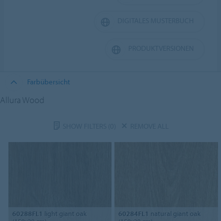
DIGITALES MUSTERBUCH
PRODUKTVERSIONEN
Farbübersicht
Allura Wood
SHOW FILTERS
(0)
REMOVE ALL
60288FL1
light giant oak
60284FL1
natural giant oak