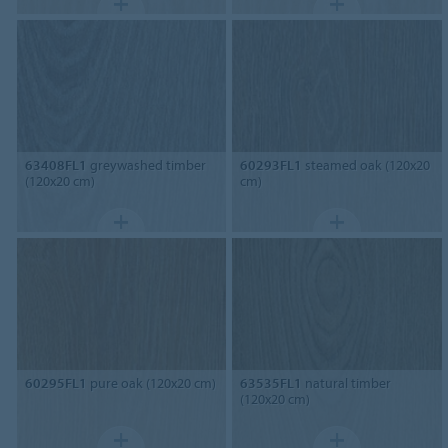
63408FL1
greywashed timber
60293FL1
steamed oak (120x20
(120x20 cm)
cm)
60295FL1
pure oak (120x20 cm)
63535FL1
natural timber
(120x20 cm)