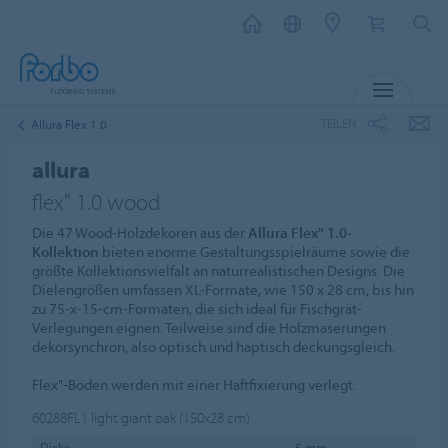
MENÜ
TEILEN
Allura Flex 1.0
allura
flex" 1.0 wood
Die 47 Wood-Holzdekoren aus der
Allura Flex" 1.0-
Kollektion
bieten enorme Gestaltungsspielräume sowie die
größte Kollektionsvielfalt an naturrealistischen Designs. Die
Dielengrößen umfassen XL-Formate, wie 150 x 28 cm, bis hin
zu 75-x-15-cm-Formaten, die sich ideal für Fischgrät-
Verlegungen eignen. Teilweise sind die Holzmaserungen
dekorsynchron, also optisch und haptisch deckungsgleich.
Flex"-Böden werden mit einer Haftfixierung verlegt.
60288FL1
light giant oak (150x28 cm)
Dicke
5 mm