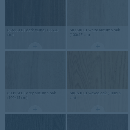
63655FL1
dark twine (150x20
60350FL1
white autumn oak
cm)
(100x15 cm)
60356FL1
grey autumn oak
60063FL1
waxed oak (100x15
(100x15 cm)
cm)