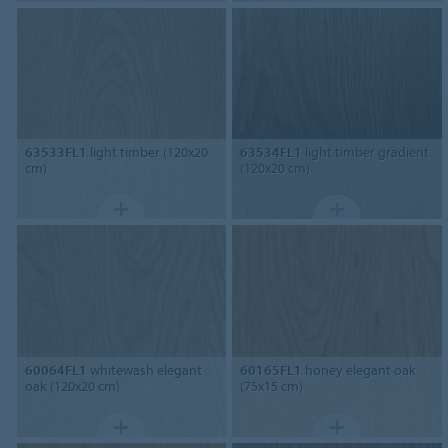
63533FL1
light timber (120x20
63534FL1
light timber gradient
cm)
(120x20 cm)
60064FL1
whitewash elegant
60165FL1
honey elegant oak
oak (120x20 cm)
(75x15 cm)