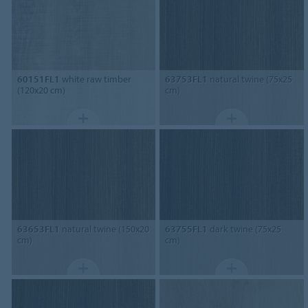
60151FL1
white raw timber
63753FL1
natural twine (75x25
(120x20 cm)
cm)
63653FL1
natural twine (150x20
63755FL1
dark twine (75x25
cm)
cm)