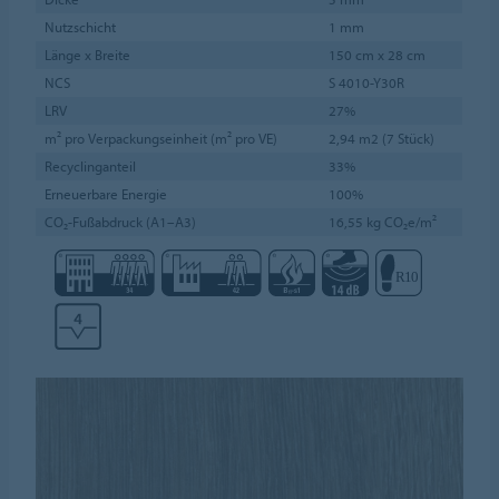
Nutzschicht
1 mm
Länge x Breite
150 cm x 28 cm
NCS
S 4010-Y30R
LRV
27%
m² pro Verpackungseinheit (m² pro VE)
2,94 m2 (7 Stück)
Recyclinganteil
33%
Erneuerbare Energie
100%
CO₂-Fußabdruck (A1–A3)
16,55 kg CO₂e/m²