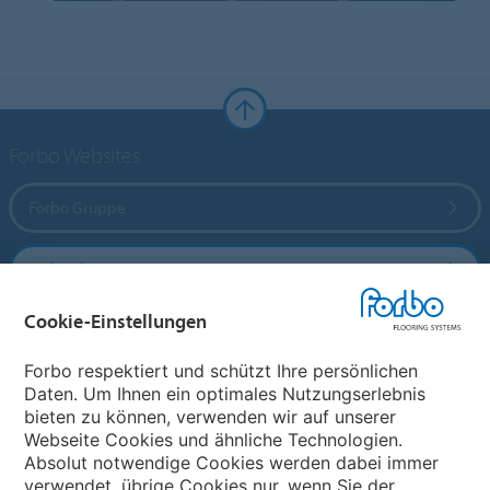
Forbo Websites
Forbo Gruppe
Forbo Flooring Systems
Cookie-Einstellungen
Forbo Movement Systems
Forbo respektiert und schützt Ihre persönlichen
Daten. Um Ihnen ein optimales Nutzungserlebnis
bieten zu können, verwenden wir auf unserer
Land auswählen
Webseite Cookies und ähnliche Technologien.
Absolut notwendige Cookies werden dabei immer
Land auswählen
verwendet, übrige Cookies nur, wenn Sie der