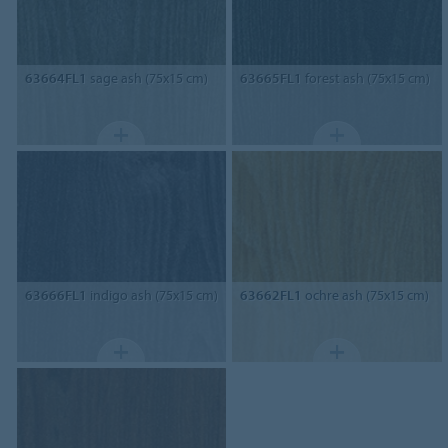
63664FL1
sage ash (75x15 cm)
63665FL1
forest ash (75x15 cm)
63666FL1
indigo ash (75x15 cm)
63662FL1
ochre ash (75x15 cm)