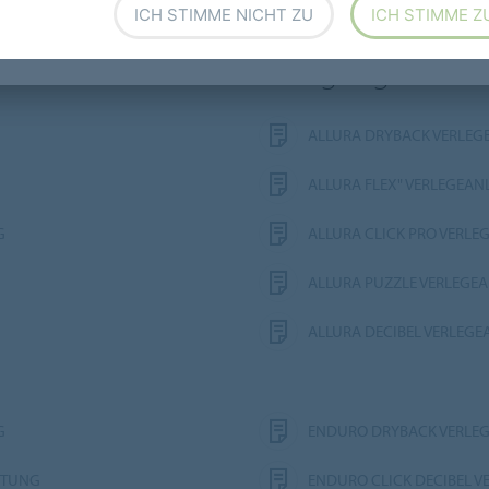
ICH STIMME NICHT ZU
ICH STIMME Z
Verlegung
ALLURA DRYBACK VERLEG
ALLURA FLEX" VERLEGEAN
G
ALLURA CLICK PRO VERLE
ALLURA PUZZLE VERLEGE
ALLURA DECIBEL VERLEG
G
ENDURO DRYBACK VERLE
ITUNG
ENDURO CLICK DECIBEL 