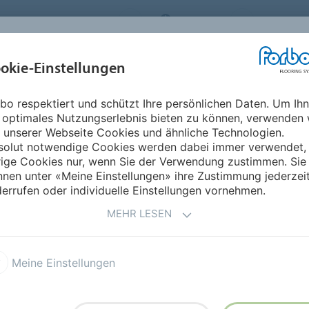
ORBO FLOORING SYSTEMS
AUSTRIA
ÜBER UNS
okie-Einstellungen
RODUKTE
EINSATZBEREICHE
REFERENZEN
NACHHALTIGKEIT
bo respektiert und schützt Ihre persönlichen Daten. Um Ih
 optimales Nutzungserlebnis bieten zu können, verwenden 
- DESIGNBELÄGE
 unserer Webseite Cookies und ähnliche Technologien.
solut notwendige Cookies werden dabei immer verwendet,
rige Cookies nur, wenn Sie der Verwendung zustimmen. Sie
nen unter «Meine Einstellungen» ihre Zustimmung jederzei
errufen oder individuelle Einstellungen vornehmen.
B)
MEHR LESEN
EXTE (GAEB)
Meine Einstellungen
TEXTE (GAEB)