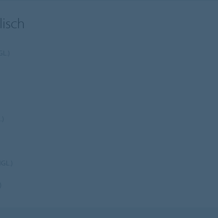
lisch
L.)
.)
GL.)
)