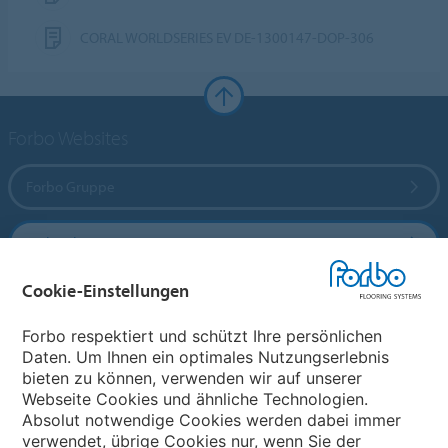
CORAL WORLDSERIES EV DE-1300147-DOP-306
Forbo Websites
Forbo Gruppe
Forbo Flooring Systems
Cookie-Einstellungen
Forbo Movement Systems
Forbo respektiert und schützt Ihre persönlichen
Daten. Um Ihnen ein optimales Nutzungserlebnis
bieten zu können, verwenden wir auf unserer
Land auswählen
Webseite Cookies und ähnliche Technologien.
Absolut notwendige Cookies werden dabei immer
Land auswählen
verwendet, übrige Cookies nur, wenn Sie der