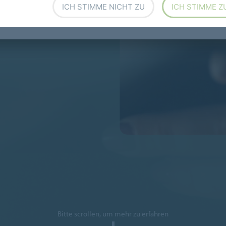
GE
ICH STIMME NICHT ZU
ICH STIMME Z
Bitte scrollen, um mehr zu erfahren