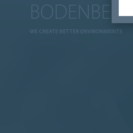
BODENBELÄ
WE CREATE BETTER ENVIRONMENTS