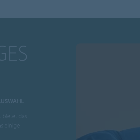
GES
 AUSWAHL
 bietet das
s einige