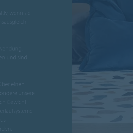
itiv, wenn sie
nsausgleich
nwendung,
nen und sind
über einen
esondere unsere
ach Gewicht
erlaufsysteme
aus
rden.