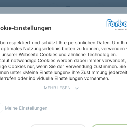
ORBO FLOORING SYSTEMS
AUSTRIA
ÜBER UNS
okie-Einstellungen
RODUKTE
EINSATZBEREICHE
REFERENZEN
NACHHALTIGKEIT
bo respektiert und schützt Ihre persönlichen Daten. Um Ih
 optimales Nutzungserlebnis bieten zu können, verwenden 
 unserer Webseite Cookies und ähnliche Technologien.
solut notwendige Cookies werden dabei immer verwendet,
rige Cookies nur, wenn Sie der Verwendung zustimmen. Sie
nen unter «Meine Einstellungen» ihre Zustimmung jederzei
NACHWEISE
CO2 CALCULATOR
errufen oder individuelle Einstellungen vornehmen.
MEHR LESEN
GE
Meine Einstellungen