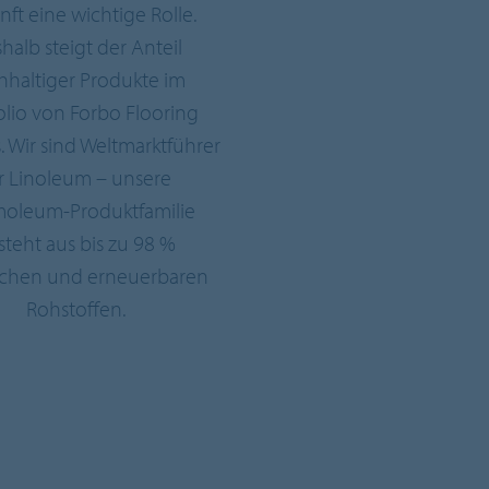
ft eine wichtige Rolle.
halb steigt der Anteil
hhaltiger Produkte im
olio von Forbo Flooring
. Wir sind Weltmarktführer
r Linoleum – unsere
oleum-Produktfamilie
steht aus bis zu 98 %
ichen und erneuerbaren
Rohstoffen.