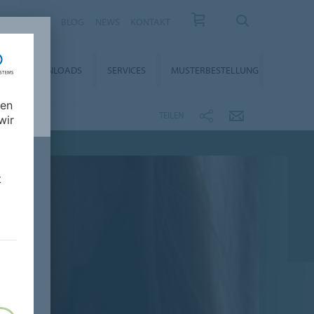
KARRIERE
BLOG
NEWS
KONTAKT
DOWNLOADS
SERVICES
MUSTERBESTELLUNG
nen
TEILEN
wir
t