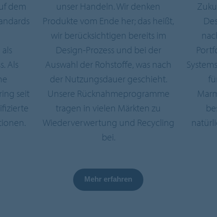
auf dem
unser Handeln. Wir denken
Zukun
andards
Produkte vom Ende her; das heißt,
Des
wir berücksichtigen bereits im
nac
 als
Design-Prozess und bei der
Portf
. Als
Auswahl der Rohstoffe, was nach
Systems
he
der Nutzungsdauer geschieht.
fü
ing seit
Unsere Rücknahmeprogramme
Marm
fizierte
tragen in vielen Märkten zu
be
tionen.
Wiederverwertung und Recycling
natürl
bei.
Mehr erfahren