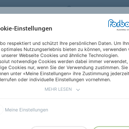
ORBO FLOORING SYSTEMS
AUSTRIA
ÜBER UNS
okie-Einstellungen
RODUKTE
EINSATZBEREICHE
REFERENZEN
NACHHALTIGKEIT
bo respektiert und schützt Ihre persönlichen Daten. Um Ih
nsport
 optimales Nutzungserlebnis bieten zu können, verwenden 
 unserer Webseite Cookies und ähnliche Technologien.
solut notwendige Cookies werden dabei immer verwendet,
rige Cookies nur, wenn Sie der Verwendung zustimmen. Sie
nen unter «Meine Einstellungen» ihre Zustimmung jederzei
errufen oder individuelle Einstellungen vornehmen.
MEHR LESEN
Meine Einstellungen