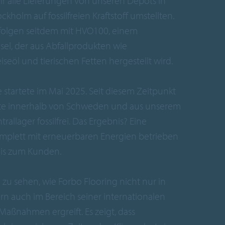
wir alle Lieferungen von unseren Depots in
kholm auf fossilfreien Kraftstoff umstellten.
rfolgen seitdem mit HVO100, einem
el, der aus Abfallprodukten wie
eöl und tierischen Fetten hergestellt wird.
 startete im Mai 2025. Seit diesem Zeitpunkt
orte innerhalb von Schweden und aus unserem
allager fossilfrei. Das Ergebnis? Eine
komplett mit erneuerbaren Energien betrieben
bis zum Kunden.
nd zu sehen, wie Forbo Flooring nicht nur in
n auch im Bereich seiner internationalen
 Maßnahmen ergreift. Es zeigt, dass