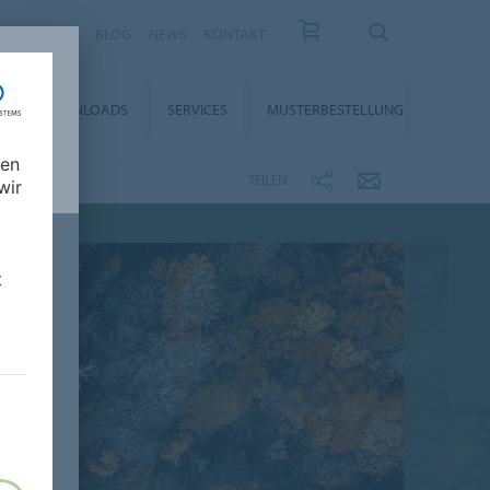
KARRIERE
BLOG
NEWS
KONTAKT
DOWNLOADS
SERVICES
MUSTERBESTELLUNG
nen
TEILEN
wir
t