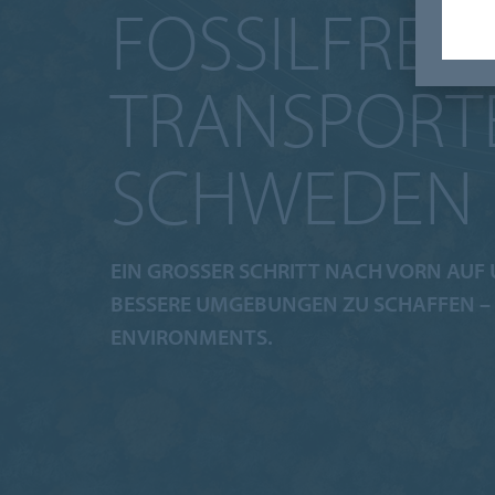
FOSSILFREIE
TRANSPORTE
SCHWEDEN
EIN GROSSER SCHRITT NACH VORN AUF U
ESSERE UMGEBUNGEN ZU SCHAFFEN – C
NVIRONMENTS.