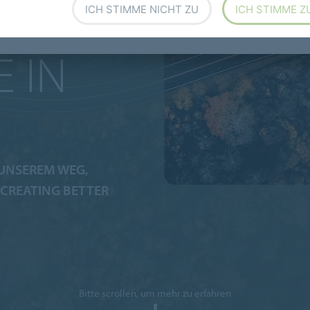
ICH STIMME NICHT ZU
ICH STIMME Z
 IN
NSEREM WEG, B
REATING BETTER E
Bitte scrollen, um mehr zu erfahren