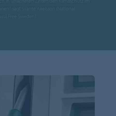
 in unsicheren Zeiten den Klimaschutz im
nnen“, sagt Svante Axelsson (National
ossil Free Sweden).