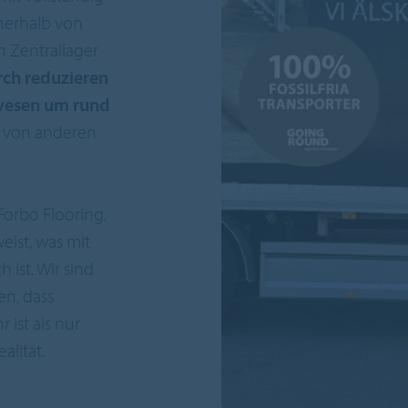
nnerhalb von
 Zentrallager
ch reduzieren
twesen um rund
ns von anderen
Forbo Flooring,
eist, was mit
ist. Wir sind
en, dass
 ist als nur
alität.