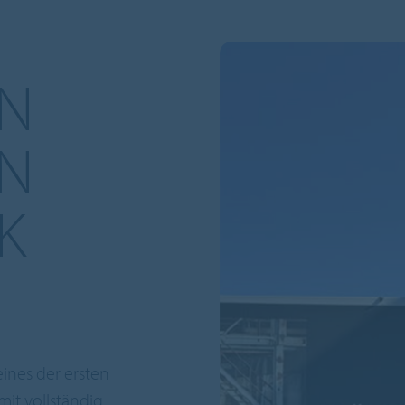
EN
IN
K
ines der ersten
it vollständig