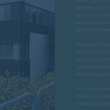
Winter 2024, als 
Göteborg und Stoc
Die Transporte e
erneuerbaren Dies
gebrauchtem Speis
Die nächste Phase
sind alle Transp
europäischen Zentr
Lieferkette, die 
wird, vom Lager 
„Es ist inspiriere
Schweden, sonder
Logistik konkrete