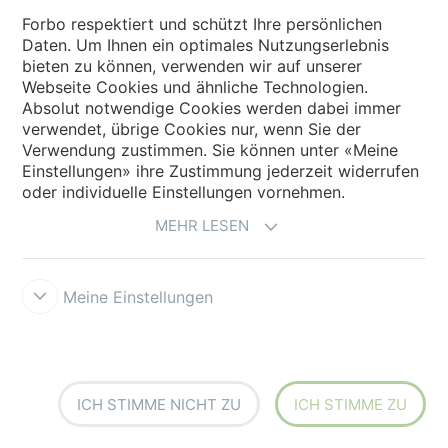
Forbo respektiert und schützt Ihre persönlichen
Daten. Um Ihnen ein optimales Nutzungserlebnis
Forbo Websites
bieten zu können, verwenden wir auf unserer
Webseite Cookies und ähnliche Technologien.
Forbo Gruppe
Absolut notwendige Cookies werden dabei immer
verwendet, übrige Cookies nur, wenn Sie der
Verwendung zustimmen. Sie können unter «Meine
Forbo Flooring Systems
Einstellungen» ihre Zustimmung jederzeit widerrufen
oder individuelle Einstellungen vornehmen.
Forbo Movement Systems
MEHR LESEN
Land auswählen
Meine Einstellungen
Land auswählen
ICH STIMME NICHT ZU
ICH STIMME ZU