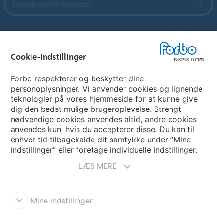
Forbo Movement Systems
Vælg land
Cookie-indstillinger
Vælg land
Forbo respekterer og beskytter dine
personoplysninger. Vi anvender cookies og lignende
teknologier på vores hjemmeside for at kunne give
My Forbo
dig den bedst mulige brugeroplevelse. Strengt
nødvendige cookies anvendes altid, andre cookies
Nuway entrance systems
anvendes kun, hvis du accepterer disse. Du kan til
enhver tid tilbagekalde dit samtykke under ”Mine
indstillinger” eller foretage individuelle indstillinger.
LÆS MERE
Mine indstillinger