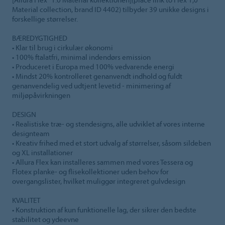
Material collection, brand ID 4402) tilbyder 39 unikke designs i
forskellige størrelser.
BÆREDYGTIGHED
• Klar til brug i cirkulær økonomi
• 100% ftalatfri, minimal indendørs emission
• Produceret i Europa med 100% vedvarende energi
• Mindst 20% kontrolleret genanvendt indhold og fuldt
genanvendelig ved udtjent levetid - minimering af
miljøpåvirkningen
DESIGN
• Realistiske træ- og stendesigns, alle udviklet af vores interne
designteam
• Kreativ frihed med et stort udvalg af størrelser, såsom sildeben
og XL installationer
• Allura Flex kan installeres sammen med vores Tessera og
Flotex planke- og flisekollektioner uden behov for
overgangslister, hvilket muliggør integreret gulvdesign
KVALITET
• Konstruktion af kun funktionelle lag, der sikrer den bedste
stabilitet og ydeevne