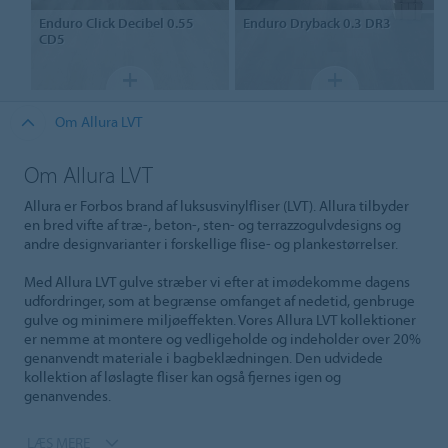
Enduro
Click Decibel 0.55
Enduro
Dryback 0.3 DR3
CD5
Om Allura LVT
Om Allura LVT
Allura er Forbos brand af luksusvinylfliser (LVT). Allura tilbyder
en bred vifte af træ-, beton-, sten- og terrazzogulvdesigns og
andre designvarianter i forskellige flise- og plankestørrelser.
Med Allura LVT gulve stræber vi efter at imødekomme dagens
udfordringer, som at begrænse omfanget af nedetid, genbruge
gulve og minimere miljøeffekten. Vores Allura LVT kollektioner
er nemme at montere og vedligeholde og indeholder over 20%
genanvendt materiale i bagbeklædningen. Den udvidede
kollektion af løslagte fliser kan også fjernes igen og
genanvendes.
LÆS MERE