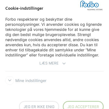
Vælg land
Cookie-indstillinger
Vælg land
Forbo respekterer og beskytter dine
personoplysninger. Vi anvender cookies og lignende
teknologier på vores hjemmeside for at kunne give
My Forbo
dig den bedst mulige brugeroplevelse. Strengt
nødvendige cookies anvendes altid, andre cookies
Nuway entrance systems
anvendes kun, hvis du accepterer disse. Du kan til
enhver tid tilbagekalde dit samtykke under ”Mine
indstillinger” eller foretage individuelle indstillinger.
LÆS MERE
Mine indstillinger
Ansvarsfraskrivelse og vilkår
Persondatapolitik
Cookies
Forbo
Integrity Line
Cookie-indstillinger
JEG ER IKKE ENIG
JEG ACCEPTERER