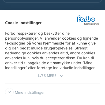
Vælg land
Cookie-indstillinger
Vælg land
Forbo respekterer og beskytter dine
personoplysninger. Vi anvender cookies og lignende
teknologier på vores hjemmeside for at kunne give
My Forbo
dig den bedst mulige brugeroplevelse. Strengt
nødvendige cookies anvendes altid, andre cookies
Nuway entrance systems
anvendes kun, hvis du accepterer disse. Du kan til
enhver tid tilbagekalde dit samtykke under ”Mine
indstillinger” eller foretage individuelle indstillinger.
LÆS MERE
Mine indstillinger
Ansvarsfraskrivelse og vilkår
Persondatapolitik
Cookies
Forbo