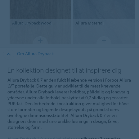
Allura Dryback
Wood
Allura
Material
Om Allura Dryback
En kollektion designet til at inspirere dig
Allura Dryback 0,7 er den fuldt klæbende version i Forbos Allura
LVT portefølje. Dette gulv er udviklet til de mest krævende
områder. Allura Dryback leverer holdbar, pålidelig og langvarig
ydeevne under alle forhold, beskyttet af 0,7 slidlag og ensartet
PUR-lak. Den forbedrede konstruktion giver mulighed for både
store formater og legende designlayouts på grund af dens
overlegne dimensionsstabilitet. Allura Dryback 0.7 er en
designers drøm med sine unikke løsninger i design, farve,
størrelse og form.
Allura Dryback 1,0 wood kollektionen
tilbyder 47 naturlige