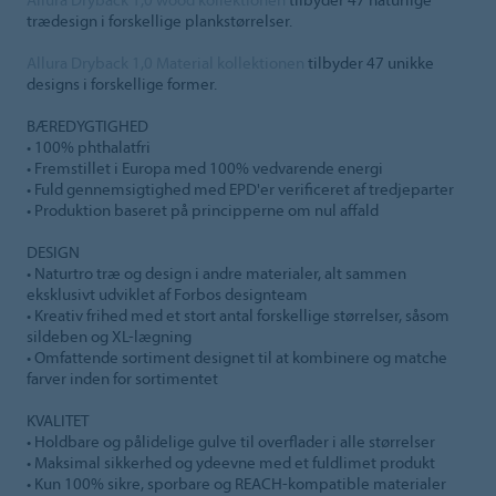
trædesign i forskellige plankstørrelser.
Allura Dryback 1,0 Material kollektionen
tilbyder 47 unikke
designs i forskellige former.
BÆREDYGTIGHED
• 100% phthalatfri
• Fremstillet i Europa med 100% vedvarende energi
• Fuld gennemsigtighed med EPD'er verificeret af tredjeparter
• Produktion baseret på principperne om nul affald
DESIGN
• Naturtro træ og design i andre materialer, alt sammen
eksklusivt udviklet af Forbos designteam
• Kreativ frihed med et stort antal forskellige størrelser, såsom
sildeben og XL-lægning
• Omfattende sortiment designet til at kombinere og matche
farver inden for sortimentet
KVALITET
• Holdbare og pålidelige gulve til overflader i alle størrelser
• Maksimal sikkerhed og ydeevne med et fuldlimet produkt
• Kun 100% sikre, sporbare og REACH-kompatible materialer