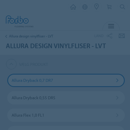
MENU
LAND
Allura design vinylfliser - LVT
ALLURA DESIGN VINYLFLISER - LVT
VÆLG PRODUKT
Allura Dryback 0,7 DR7
Allura Dryback 0,55 DR5
Allura Flex 1,0 FL1