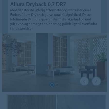
Allura Dryback 0,7 DR7
Med det største udvalg af formater og størrelser giver
Forbos Allura Dryback gulve total designfrihed. Dette
fuldlimede LVT gulv giver maksimal sikkerhed og god
ydeevne og er meget holdbart og pålideligt til overflader
i alle størrelser.