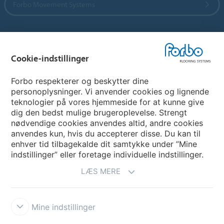
Forbo Movement Systems
Vælg land
Cookie-indstillinger
Vælg land
Forbo respekterer og beskytter dine
personoplysninger. Vi anvender cookies og lignende
teknologier på vores hjemmeside for at kunne give
My Forbo
dig den bedst mulige brugeroplevelse. Strengt
nødvendige cookies anvendes altid, andre cookies
Nuway entrance systems
anvendes kun, hvis du accepterer disse. Du kan til
enhver tid tilbagekalde dit samtykke under ”Mine
indstillinger” eller foretage individuelle indstillinger.
LÆS MERE
Mine indstillinger