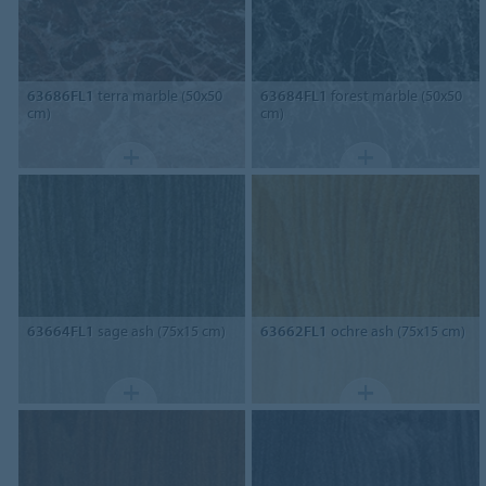
63686FL1
terra marble (50x50
63684FL1
forest marble (50x50
cm)
cm)
63664FL1
sage ash (75x15 cm)
63662FL1
ochre ash (75x15 cm)