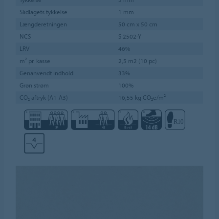
Slidlagets tykkelse
1 mm
Længderetningen
50 cm x 50 cm
NCS
S 2502-Y
LRV
46%
m² pr. kasse
2,5 m2 (10 pc)
Genanvendt indhold
33%
Grøn strøm
100%
CO₂ aftryk (A1-A3)
16,55 kg CO₂e/m²