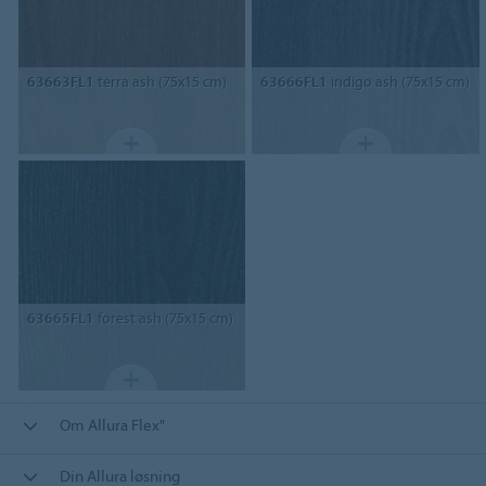
63663FL1
terra ash (75x15 cm)
63666FL1
indigo ash (75x15 cm)
63665FL1
forest ash (75x15 cm)
Om Allura Flex"
Din Allura løsning