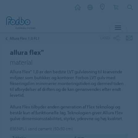
MENU
LAND
Allura Flex 1,0 FL1
allura flex"
material
Allura Flex" 1,0 er den bedste LVT gulvløsning til krævende
miljøer som butikker og kontorer. Forbos LVT gulv med
fikseringslim minimerer monteringstiden og dermed tiden
til afbrydelser af driften og de kan genanvendes efter endt
levetid.
Allura Flex tilbyder anden generation af Flex teknologi og
består kun af funktionelle lag. Teknologien giver Allura Flex
gulve dimensionsstabilitet, styrke, ydeevne og høj kvalitet.
63634FL1
sand cement (50x50 cm)
Tykkelse
5 mm