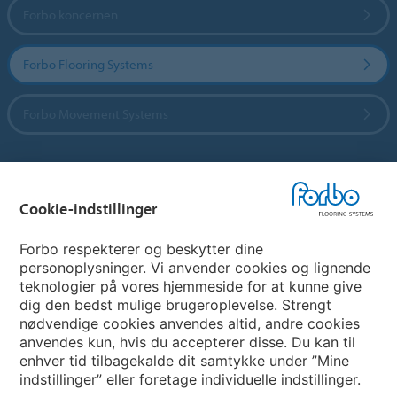
Forbo koncernen
Forbo Flooring Systems
Forbo Movement Systems
Vælg land
Cookie-indstillinger
Vælg land
Forbo respekterer og beskytter dine
personoplysninger. Vi anvender cookies og lignende
teknologier på vores hjemmeside for at kunne give
My Forbo
dig den bedst mulige brugeroplevelse. Strengt
nødvendige cookies anvendes altid, andre cookies
Nuway entrance systems
anvendes kun, hvis du accepterer disse. Du kan til
enhver tid tilbagekalde dit samtykke under ”Mine
indstillinger” eller foretage individuelle indstillinger.