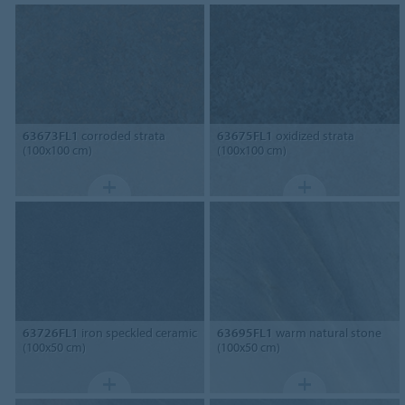
63673FL1
corroded strata
63675FL1
oxidized strata
(100x100 cm)
(100x100 cm)
63726FL1
iron speckled ceramic
63695FL1
warm natural stone
(100x50 cm)
(100x50 cm)