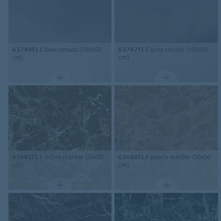
63749FL1
blue clouds (100x50
63747FL1
grey clouds (100x50
cm)
cm)
63682FL1
ochre marble (50x50
63688FL1
peach marble (50x50
cm)
cm)