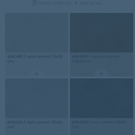
SHOW FILTERS
(0)
REMOVE ALL
63634FL1
sand cement (50x50
63636FL1
canyon cement
cm)
(50x50 cm)
63632FL1
light cement (50x50
63638FL1
rock cement (50x50
cm)
cm)