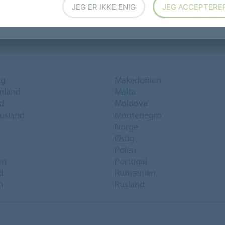
JEG ER IKKE ENIG
JEG ACCEPTERE
ig
Makedonien
nland
Malta
d
Moldova
usland
Montenegro
Norge
Østig
Polen
en
Portugal
d
Rumænien
n
Rusland