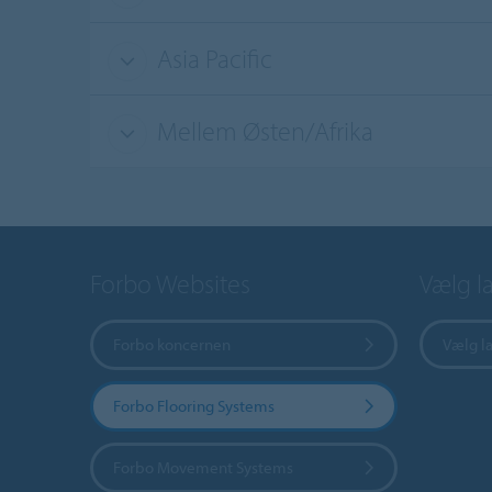
Asia Pacific
Mellem Østen/Afrika
Forbo Websites
Vælg l
Forbo koncernen
Vælg l
Forbo Flooring Systems
Forbo Movement Systems