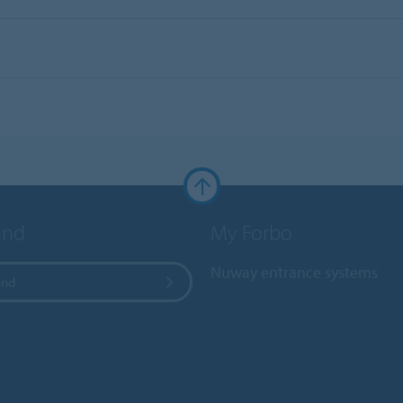
and
My Forbo
Nuway entrance systems
and