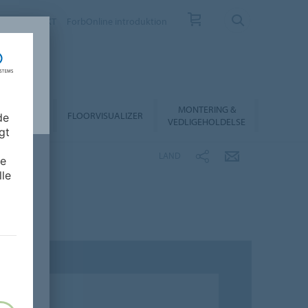
EV
KONTAKT
ForbOnline introduktion
MONTERING &
RHANDLER
FLOORVISUALIZER
de
VEDLIGEHOLDELSE
gt
LAND
de
lle