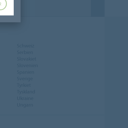
R
Schweiz
Serbien
Slovakiet
Slovenien
Spanien
Sverige
Tyrkiet
Tyskland
Ukraine
Ungarn