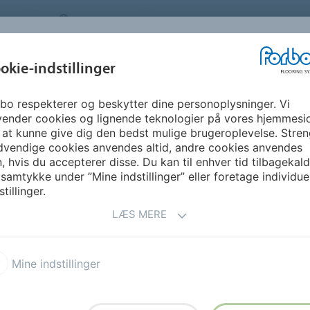
S
DENMARK
OM OS
KARRIERE
NYHEDSBR
okie-indstillinger
bo respekterer og beskytter dine personoplysninger. Vi
GUIDE &
BÆREDYGTIGHED
DOWNLOADS
FO
vender cookies og lignende teknologier på vores hjemmesi
INSPIRATION
 at kunne give dig den bedst mulige brugeroplevelse. Stren
dvendige cookies anvendes altid, andre cookies anvendes
, hvis du accepterer disse. Du kan til enhver tid tilbagekal
ER RUNDT OMKRING I
 samtykke under ”Mine indstillinger” eller foretage individue
stillinger.
LÆS MERE
Mine indstillinger
r rundt omkring i verden