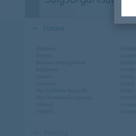
Europa
Albanien
Frankr
Belgien
Græke
Bosnien-Hercegovina
Hollan
Bulgarien
Hvider
Cypern
Irland
Danmark
Island
Den Tjekkiske Republik
Italien
Det Forenede Kongerige
Kroati
Estland
Letlan
Finland
Litaue
Amerika