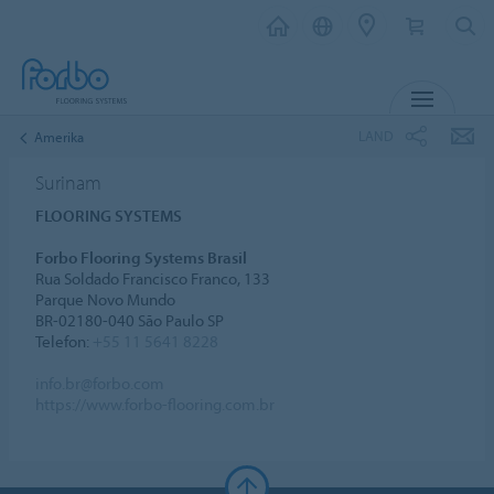
MENU
LAND
Amerika
Surinam
FLOORING SYSTEMS
Forbo Flooring Systems Brasil
Rua Soldado Francisco Franco, 133
Parque Novo Mundo
BR-02180-040 São Paulo SP
Telefon:
+55 11 5641 8228
info.br@forbo.com
https://www.forbo-flooring.com.br