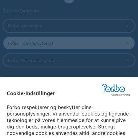
Forbo Websites
Forbo koncernen
Forbo Flooring Systems
Forbo Movement Systems
Vælg land
Cookie-indstillinger
Vælg land
Forbo respekterer og beskytter dine
personoplysninger. Vi anvender cookies og lignende
teknologier på vores hjemmeside for at kunne give
My Forbo
dig den bedst mulige brugeroplevelse. Strengt
nødvendige cookies anvendes altid, andre cookies
Nuway entrance systems