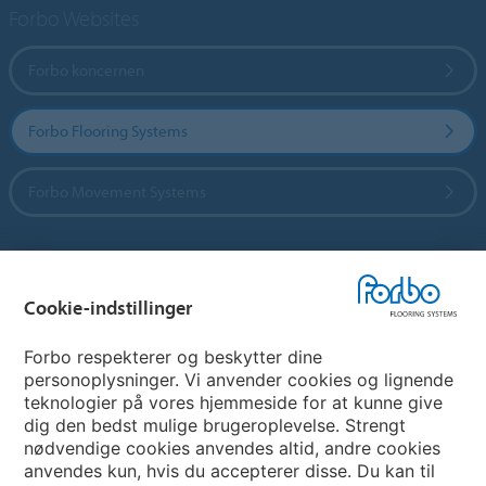
Forbo Websites
Forbo koncernen
Forbo Flooring Systems
Forbo Movement Systems
Vælg land
Cookie-indstillinger
Vælg land
Forbo respekterer og beskytter dine
personoplysninger. Vi anvender cookies og lignende
teknologier på vores hjemmeside for at kunne give
My Forbo
dig den bedst mulige brugeroplevelse. Strengt
nødvendige cookies anvendes altid, andre cookies
Nuway entrance systems
anvendes kun, hvis du accepterer disse. Du kan til