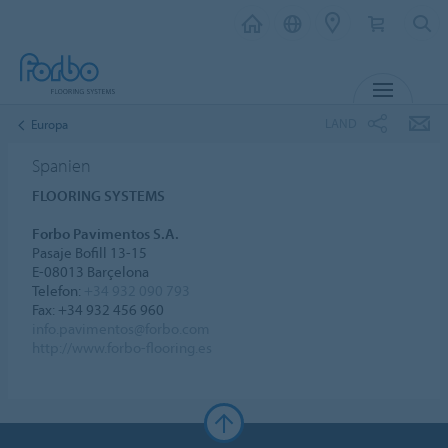
MENU
LAND
Europa
Spanien
FLOORING SYSTEMS
Forbo Pavimentos S.A.
Pasaje Bofill 13-15
E-08013 Barçelona
Telefon:
+34 932 090 793
Fax: +34 932 456 960
info.pavimentos@forbo.com
http://www.forbo-flooring.es