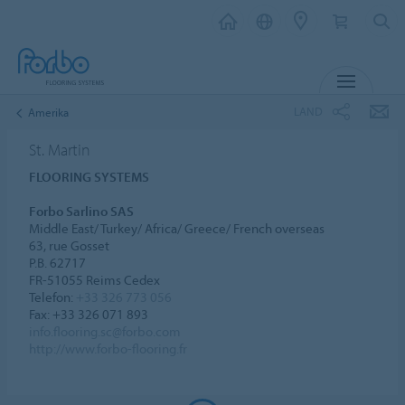
MENU
LAND
Amerika
St. Martin
FLOORING SYSTEMS
Forbo Sarlino SAS
Middle East/ Turkey/ Africa/ Greece/ French overseas
63, rue Gosset
P.B. 62717
FR-51055 Reims Cedex
Telefon:
+33 326 773 056
Fax: +33 326 071 893
info.flooring.sc@forbo.com
http://www.forbo-flooring.fr