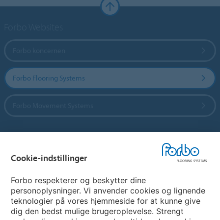
Forbo Websites
Forbo koncernen
Forbo Flooring Systems
Forbo Movement Systems
Vælg land
Cookie-indstillinger
Vælg land
Forbo respekterer og beskytter dine
personoplysninger. Vi anvender cookies og lignende
teknologier på vores hjemmeside for at kunne give
My Forbo
dig den bedst mulige brugeroplevelse. Strengt