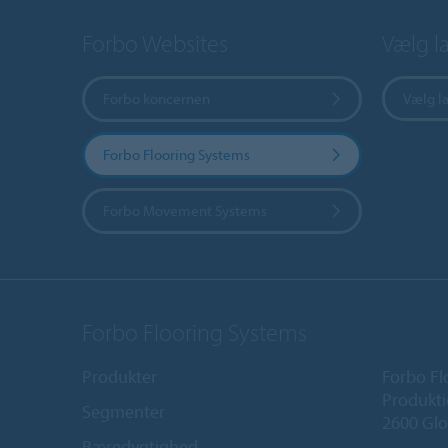
Forbo Websites
Vælg l
Forbo koncernen
Vælg l
Forbo Flooring Systems
Forbo Movement Systems
Forbo Flooring Systems
Produkter
Forbo Fl
Produkti
Segmenter
2600 Glo
Bæredygtighed