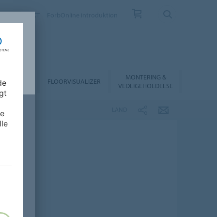
EV
KONTAKT
ForbOnline introduktion
MONTERING &
RHANDLER
FLOORVISUALIZER
de
VEDLIGEHOLDELSE
gt
LAND
de
lle