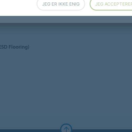
JEG ER IKKE ENIG
JEG ACCEPTERE
ESD Flooring)