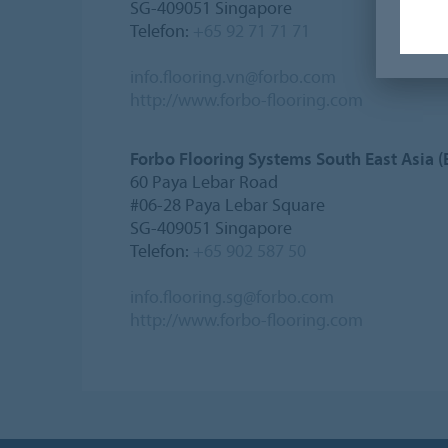
SG-409051 Singapore
Telefon:
+65 92 71 71 71
info.flooring.vn@forbo.com
http://www.forbo-flooring.com
Forbo Flooring Systems South East Asia (
60 Paya Lebar Road
#06-28 Paya Lebar Square
SG-409051 Singapore
Telefon:
+65 902 587 50
info.flooring.sg@forbo.com
http://www.forbo-flooring.com