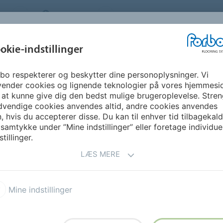
S
DENMARK
OM OS
KARRIERE
NYHEDSBR
okie-indstillinger
bo respekterer og beskytter dine personoplysninger. Vi
GUIDE &
BÆREDYGTIGHED
DOWNLOADS
FO
vender cookies og lignende teknologier på vores hjemmesi
INSPIRATION
 at kunne give dig den bedst mulige brugeroplevelse. Stren
dvendige cookies anvendes altid, andre cookies anvendes
, hvis du accepterer disse. Du kan til enhver tid tilbagekal
 samtykke under ”Mine indstillinger” eller foretage individue
stillinger.
LÆS MERE
Mine indstillinger
(Commercial Flooring)