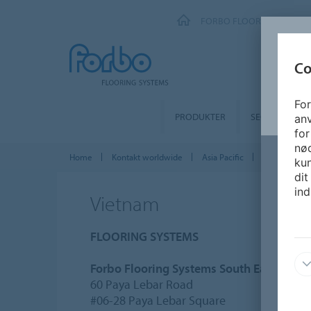
FORBO FLOORING SYSTEM
Co
For
PRODUKTER
SEGMENTER
an
for
nø
Home
Kontakt worldwide
Asia Pacific
Vietnam
kun
dit
ind
Vietnam
FLOORING SYSTEMS
Forbo Flooring Systems South East Asia 
60 Paya Lebar Road
#06-28 Paya Lebar Square