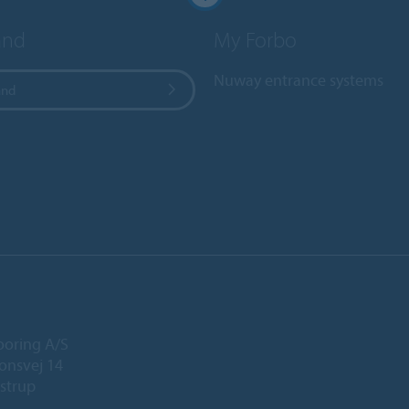
and
My Forbo
Nuway entrance systems
and
ooring A/S
onsvej 14
strup