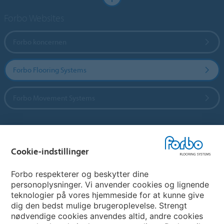
Forbo Websites
Forbo koncernen
Forbo Flooring Systems
Forbo Movement Systems
Vælg land
Cookie-indstillinger
Vælg land
Forbo respekterer og beskytter dine
personoplysninger. Vi anvender cookies og lignende
teknologier på vores hjemmeside for at kunne give
My Forbo
dig den bedst mulige brugeroplevelse. Strengt
nødvendige cookies anvendes altid, andre cookies
Nuway entrance systems