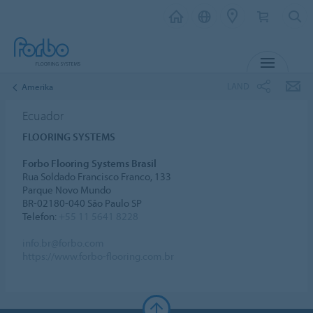
MENU
LAND
Amerika
Ecuador
FLOORING SYSTEMS
Forbo Flooring Systems Brasil
Rua Soldado Francisco Franco, 133
Parque Novo Mundo
BR-02180-040 São Paulo SP
Telefon:
+55 11 5641 8228
info.br@forbo.com
https://www.forbo-flooring.com.br