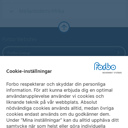
Mellanöstern/Afrika
Forbo Websites
Forbo Group
Forbo Flooring Systems
Cookie-inställningar
Forbo respekterar och skyddar din personliga
Forbo Movement Systems
information. För att kunna erbjuda dig en optimal
användarupplevelse använder vi cookies och
liknande teknik på vår webbplats. Absolut
nödvändiga cookies används alltid, medan övriga
Välj ett land
cookies endast används om du godkänner dem.
Under ”Mina inställningar” kan du alltid upphäva ditt
Välj Ert land
samtycke när som helst eller göra individuella