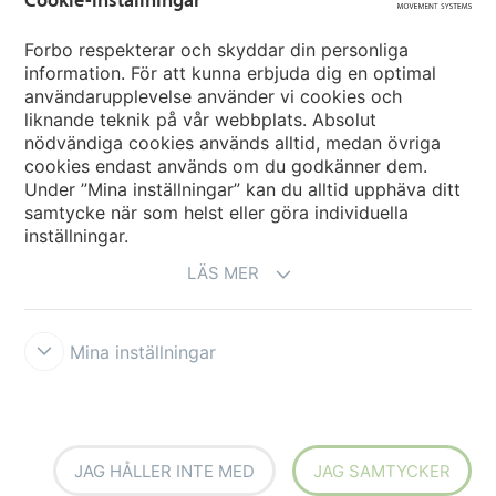
Forbo respekterar och skyddar din personliga
Forbo Movement Systems
information. För att kunna erbjuda dig en optimal
användarupplevelse använder vi cookies och
liknande teknik på vår webbplats. Absolut
nödvändiga cookies används alltid, medan övriga
Välj ett land
cookies endast används om du godkänner dem.
Under ”Mina inställningar” kan du alltid upphäva ditt
Välj Ert land
samtycke när som helst eller göra individuella
inställningar.
LÄS MER
Mina inställningar
Disclaimer
Forbo Integrity Line
Cookie-inställningar
JAG HÅLLER INTE MED
JAG SAMTYCKER
Siegling - total belting solutions