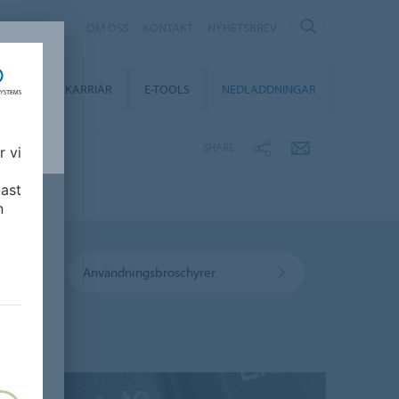
EDEN
OM OSS
KONTAKT
NYHETSBREV
BILITY
KARRIÄR
E-TOOLS
NEDLADDNINGAR
SHARE
r vi
ast
n
Användningsbroschyrer