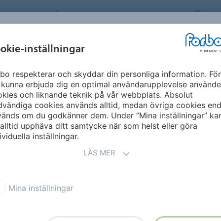
FORBO MOVEMENT SYSTEMS
SW
INDUSTRIER &
okie-inställningar
ME
PRODUKTER
SERVICE
SUSTAINA
APPLIKATION
bo respekterar och skyddar din personliga information. För
 kunna erbjuda dig en optimal användarupplevelse använde
kies och liknande teknik på vår webbplats. Absolut
vändiga cookies används alltid, medan övriga cookies end
vänds om du godkänner dem. Under ”Mina inställningar” ka
alltid upphäva ditt samtycke när som helst eller göra
ividuella inställningar.
arhetsrapport
Produktbroschyrer
LÄS MER
jningsvillkor
Mina inställningar