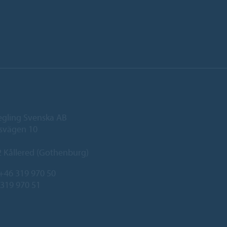
egling Svenska AB
svägen 10
 Kållered (Gothenburg)
+46 319 970 50
 319 970 51