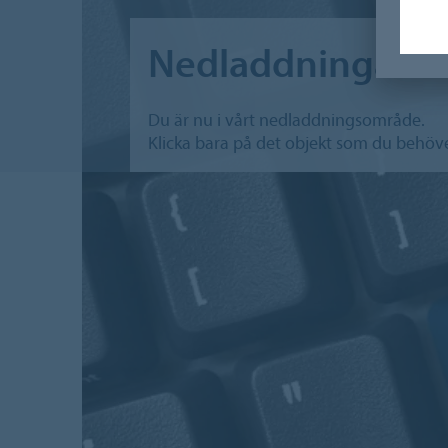
Nedladdningar
Du är nu i vårt nedladdningsområde.
Klicka bara på det objekt som du behöve