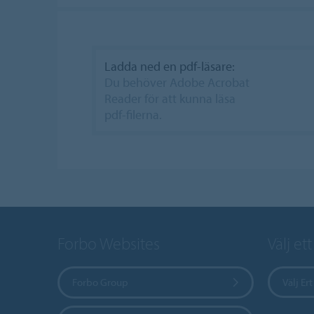
Ladda ned en pdf-läsare:
Du behöver Adobe Acrobat
Reader för att kunna läsa
pdf-filerna.
Forbo Websites
Välj et
Forbo Group
Välj Ert